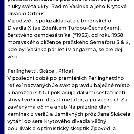
hluky světa ukryl Radim Vašinka a jeho Krytové
divadlo Orfeus.
V podsvětí spoluzakladatele brněnského
Divadla X (se Zdeňkem Turbou-Čecháčkem),
čerstvého osmdesátníka (*1935), od roku 1958
moravského blížence pražského Semaforu S & Š,
kde byl Vašinka pár let i v angažmá, se ale dějí
věci.
Ferlinghetti, Skácel, Přidal
V poslední době po premiérách Ferlinghettiho
reflexí nazvaných Je svět opravdu báječné místo
k narození?, titul pokračuje dalšími šestatřiceti
slovy tvořícími deset metafor, a po večírcích Za
zavřenýma očima aneb Na prázdné dlani
kamínek z veršů a úsměvných próz Jana Skácela
vytáhl do šera Krytového divadla věčný
bouřlivák a optimistický skeptik Zpovědi a