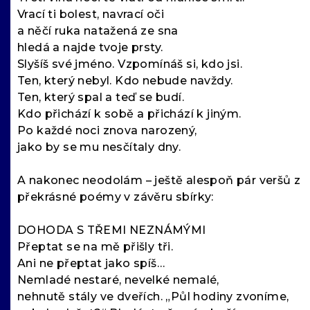
Vrací ti bolest, navrací oči
a něčí ruka natažená ze sna
hledá a najde tvoje prsty.
Slyšíš své jméno. Vzpomínáš si, kdo jsi.
Ten, který nebyl. Kdo nebude navždy.
Ten, který spal a teď se budí.
Kdo přichází k sobě a přichází k jiným.
Po každé noci znova narozený,
jako by se mu nesčítaly dny.
A nakonec neodolám – ještě alespoň pár veršů z
překrásné poémy v závěru sbírky:
DOHODA S TŘEMI NEZNÁMÝMI
Přeptat se na mě přišly tři.
Ani ne přeptat jako spíš…
Nemladé nestaré, nevelké nemalé,
nehnutě stály ve dveřích. „Půl hodiny zvoníme,