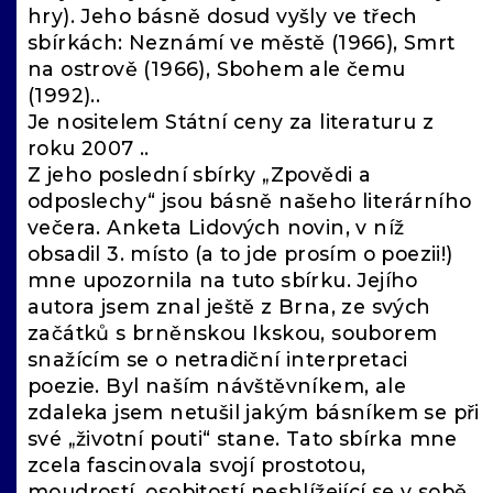
hry). Jeho básně dosud vyšly ve třech
sbírkách: Neznámí ve městě (1966), Smrt
na ostrově (1966), Sbohem ale čemu
(1992)..
Je nositelem Státní ceny za literaturu z
roku 2007 ..
Z jeho poslední sbírky „Zpovědi a
odposlechy“ jsou básně našeho literárního
večera. Anketa Lidových novin, v níž
obsadil 3. místo (a to jde prosím o poezii!)
mne upozornila na tuto sbírku. Jejího
autora jsem znal ještě z Brna, ze svých
začátků s brněnskou Ikskou, souborem
snažícím se o netradiční interpretaci
poezie. Byl naším návštěvníkem, ale
zdaleka jsem netušil jakým básníkem se při
své „životní pouti“ stane. Tato sbírka mne
zcela fascinovala svojí prostotou,
moudrostí, osobitostí neshlížející se v sobě,