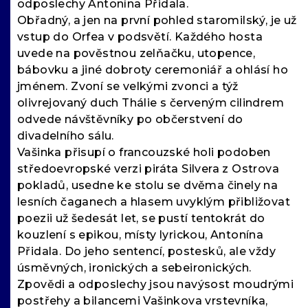
odposlechy Antonína Přidala.
Obřadný, a jen na první pohled staromilský, je už
vstup do Orfea v podsvětí. Každého hosta
uvede na pověstnou zelňačku, utopence,
bábovku a jiné dobroty ceremoniář a ohlásí ho
jménem. Zvoní se velkými zvonci a týž
olivrejovaný duch Thálie s červeným cilindrem
odvede návštěvníky po občerstvení do
divadelního sálu.
Vašinka přisupí o francouzské holi podoben
středoevropské verzi piráta Silvera z Ostrova
pokladů, usedne ke stolu se dvěma činely na
lesních čaganech a hlasem uvyklým přibližovat
poezii už šedesát let, se pustí tentokrát do
kouzlení s epikou, místy lyrickou, Antonína
Přidala. Do jeho sentencí, postesků, ale vždy
úsměvných, ironických a sebeironických.
Zpovědi a odposlechy jsou navýsost moudrými
postřehy a bilancemi Vašinkova vrstevníka,