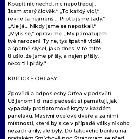
Koupit nic nechci, nic nepotřebuji.
Jsem starý člověk.“ „To každý vidí,“
řekne ta nejmenší. „Proto jsme tady.“
„Ale já… Nikdy jsme se nepotkali.“
„Mýlíš se,“ opraví mě. „My pamatujem
tvé narození. Ty ne, tys špatně viděl,
a špatně slyšel, jako dnes. V té mlze
ti ušlo, že jsme přišly, a nejen přišly,
něco ti i přály.“
KRITICKÉ OHLASY
Zpovědi a odposlechy Orfea v podsvětí
Už jenom lidi nad padesát si pamatují, jak
vypadaly protiatomové kryty v každém
paneláku. Masivní ocelové dveře a za nimi
místnosti, které by sice v případě války nikoho
nezachránily, ale byly. Do takového bunkru na
pražském Smíchově pod Strahovem se před