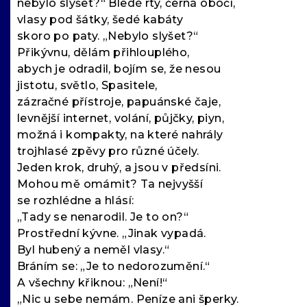
nebylo slyšet?“ Bledé rty, černá obočí,
vlasy pod šátky, šedé kabáty
skoro po paty. „Nebylo slyšet?“
Přikývnu, dělám přihlouplého,
abych je odradil, bojím se, že nesou
jistotu, světlo, Spasitele,
zázračné přístroje, papuánské čaje,
levnější internet, volání, půjčky, piyn,
možná i kompakty, na které nahrály
trojhlasé zpěvy pro různé účely.
Jeden krok, druhý, a jsou v předsíni.
Mohou mě omámit? Ta nejvyšší
se rozhlédne a hlásí:
„Tady se nenarodil. Je to on?“
Prostřední kývne. „Jinak vypadá.
Byl hubený a neměl vlasy.“
Bráním se: „Je to nedorozumění.“
A všechny křiknou: „Není!“
„Nic u sebe nemám. Peníze ani šperky.