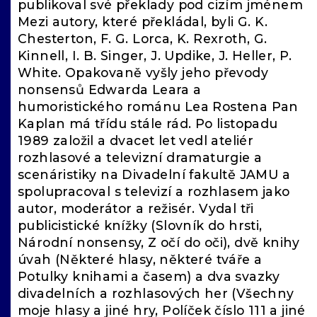
publikoval své překlady pod cizím jménem
Mezi autory, které překládal, byli G. K.
Chesterton, F. G. Lorca, K. Rexroth, G.
Kinnell, I. B. Singer, J. Updike, J. Heller, P.
White. Opakovaně vyšly jeho převody
nonsensů Edwarda Leara a
humoristického románu Lea Rostena Pan
Kaplan má třídu stále rád. Po listopadu
1989 založil a dvacet let vedl ateliér
rozhlasové a televizní dramaturgie a
scenáristiky na Divadelní fakultě JAMU a
spolupracoval s televizí a rozhlasem jako
autor, moderátor a režisér. Vydal tři
publicistické knížky (Slovník do hrsti,
Národní nonsensy, Z očí do oči), dvě knihy
úvah (Některé hlasy, některé tváře a
Potulky knihami a časem) a dva svazky
divadelních a rozhlasových her (Všechny
moje hlasy a jiné hry, Políček číslo 111 a jiné