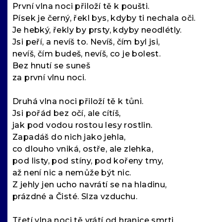
První vlna noci přiloží tě k poušti.
Písek je černý, řekl bys, kdyby ti nechala oči.
Je hebký, řekly by prsty, kdyby neodlétly.
Jsi peří, a nevíš to. Nevíš, čím byl jsi,
nevíš, čím budeš, nevíš, co je bolest.
Bez hnutí se suneš
za první vlnu noci.
Druhá vlna noci přiloží tě k tůni.
Jsi pořád bez očí, ale cítíš,
jak pod vodou rostou lesy rostlin.
Zapadáš do nich jako jehla,
co dlouho vniká, ostře, ale zlehka,
pod listy, pod stíny, pod kořeny tmy,
až není nic a nemůže být nic.
Z jehly jen ucho navrátí se na hladinu,
prázdné a Čisté. Slza vzduchu.
Třetí vlna noci tě vrátí od hranice smrti.