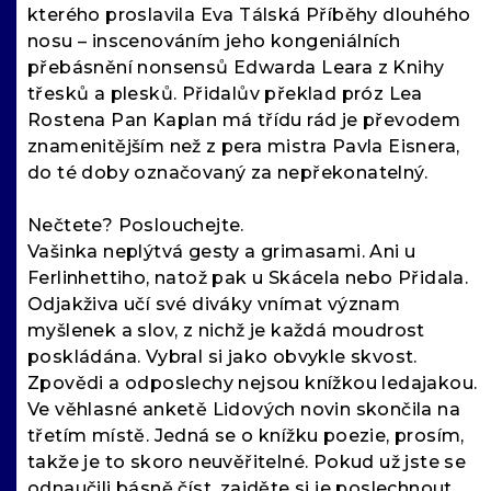
kterého proslavila Eva Tálská Příběhy dlouhého
nosu – inscenováním jeho kongeniálních
přebásnění nonsensů Edwarda Leara z Knihy
třesků a plesků. Přidalův překlad próz Lea
Rostena Pan Kaplan má třídu rád je převodem
znamenitějším než z pera mistra Pavla Eisnera,
do té doby označovaný za nepřekonatelný.
Nečtete? Poslouchejte.
Vašinka neplýtvá gesty a grimasami. Ani u
Ferlinhettiho, natož pak u Skácela nebo Přidala.
Odjakživa učí své diváky vnímat význam
myšlenek a slov, z nichž je každá moudrost
poskládána. Vybral si jako obvykle skvost.
Zpovědi a odposlechy nejsou knížkou ledajakou.
Ve věhlasné anketě Lidových novin skončila na
třetím místě. Jedná se o knížku poezie, prosím,
takže je to skoro neuvěřitelné. Pokud už jste se
odnaučili básně číst, zajděte si je poslechnout