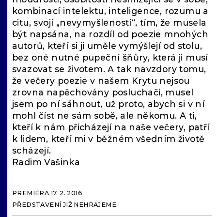
kombinací intelektu, inteligence, rozumu a
citu, svojí „nevymyšleností“, tím, že musela
být napsána, na rozdíl od poezie mnohých
autorů, kteří si ji uměle vymýšlejí od stolu,
bez oné nutné pupeční šňůry, která ji musí
svazovat se životem. A tak navzdory tomu,
že večery poezie v našem Krytu nejsou
zrovna napěchovány posluchači, musel
jsem po ní sáhnout, už proto, abych si v ní
mohl číst ne sám sobě, ale někomu. A ti,
kteří k nám přicházejí na naše večery, patří
k lidem, kteří mi v běžném všedním životě
scházejí.
Radim Vašinka
PREMIÉRA 17. 2. 2016
PŘEDSTAVENÍ JIŽ NEHRAJEME.