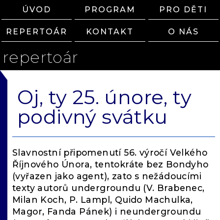
ÚVOD
PROGRAM
PRO DĚTI
REPERTOÁR
KONTAKT
O NÁS
repertoár
Oj, ty 25. únore, ty
podivný svátku
Slavnostní připomenutí 56. výročí Velkého
Říjnového Února, tentokráte bez Bondyho
(vyřazen jako agent), zato s nežádoucími
texty autorů undergroundu (V. Brabenec,
Milan Koch, P. Lampl, Quido Machulka,
Magor, Fanda Pánek) i neundergroundu