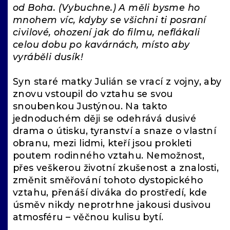
od Boha. (Vybuchne.) A měli bysme ho
mnohem víc, kdyby se všichni ti posraní
civilové, ohození jak do filmu, neflákali
celou dobu po kavárnách, místo aby
vyráběli dusík!
Syn staré matky Julián se vrací z vojny, aby
znovu vstoupil do vztahu se svou
snoubenkou Justýnou. Na takto
jednoduchém ději se odehrává dusivé
drama o útisku, tyranství a snaze o vlastní
obranu, mezi lidmi, kteří jsou prokleti
poutem rodinného vztahu. Nemožnost,
přes veškerou životní zkušenost a znalosti,
změnit směřování tohoto dystopického
vztahu, přenáší diváka do prostředí, kde
úsměv nikdy neprotrhne jakousi dusivou
atmosféru – věčnou kulisu bytí.