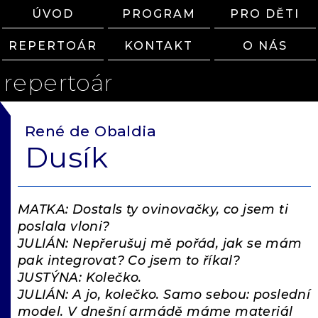
ÚVOD
PROGRAM
PRO DĚTI
REPERTOÁR
KONTAKT
O NÁS
repertoár
René de Obaldia
Dusík
MATKA: Dostals ty ovinovačky, co jsem ti
poslala vloni?
JULIÁN: Nepřerušuj mě pořád, jak se mám
pak integrovat? Co jsem to říkal?
JUSTÝNA: Kolečko.
JULIÁN: A jo, kolečko. Samo sebou: poslední
model. V dnešní armádě máme materiál