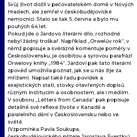
Svůj život dožil v pečovatelském domě v Nových
Hradech, ale zemřel v českobudějovické
nemocnici. Stalo se tak 5. června a bylo mu
pouhých 64 let.
Pokud jde o Jardovo literární dílo, rozhodně
nebyl žádný troškař. Například „Orwelův rok”, v
němž popisuje a svérázně komentuje poměry v
Československu, je osobitou a syrovou parafrází
Orwelovy knihy „1984”. Jardovi pak tato literární
zpověď umožnila poznat, jak se u nás žije za
mřížemi. Napsal také řadu povídek a
esejistických statí, stovky otevřených dopisů
různým institucím a osobnostem, ale i médiím.
V souboru „Letters from Canada” pak popisuje
detailně své reflexe života v Kanadě a
paralelního dění v Československu nebo ve
světě.
(Vzpomínka Pavla Soukupa,
českobudějovického přítele Jaroslava Švestky.)