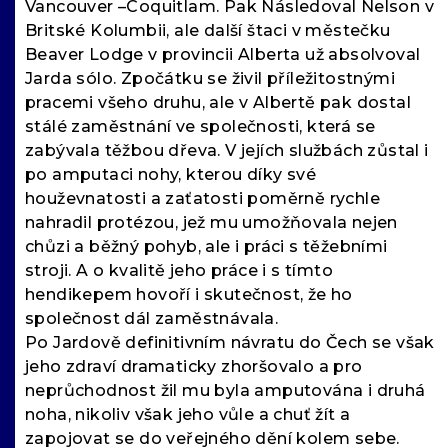
Vancouver –Coquitlam. Pak Následoval Nelson v
Britské Kolumbii, ale další štaci v městečku
Beaver Lodge v provincii Alberta už absolvoval
Jarda sólo. Zpočátku se živil příležitostnými
pracemi všeho druhu, ale v Albertě pak dostal
stálé zaměstnání ve společnosti, která se
zabývala těžbou dřeva. V jejích službách zůstal i
po amputaci nohy, kterou díky své
houževnatosti a zaťatosti poměrně rychle
nahradil protézou, jež mu umožňovala nejen
chůzi a běžný pohyb, ale i práci s těžebními
stroji. A o kvalitě jeho práce i s tímto
hendikepem hovoří i skutečnost, že ho
společnost dál zaměstnávala.
Po Jardově definitivním návratu do Čech se však
jeho zdraví dramaticky zhoršovalo a pro
neprůchodnost žil mu byla amputována i druhá
noha, nikoliv však jeho vůle a chuť žít a
zapojovat se do veřejného dění kolem sebe.