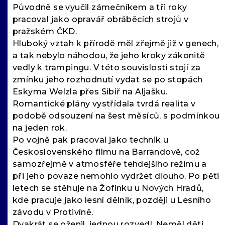
Původně se vyučil zámečníkem a tři roky
pracoval jako opravář obráběcích strojů v
pražském ČKD.
Hluboký vztah k přírodě měl zřejmě již v genech,
a tak nebylo náhodou, že jeho kroky zákonitě
vedly k trampingu. V této souvislosti stojí za
zmínku jeho rozhodnutí vydat se po stopách
Eskyma Welzla přes Sibiř na Aljašku.
Romantické plány vystřídala tvrdá realita v
podobě odsouzení na šest měsíců, s podmínkou
na jeden rok.
Po vojně pak pracoval jako technik u
Československého filmu na Barrandově, což
samozřejmě v atmosféře tehdejšího režimu a
při jeho povaze nemohlo vydržet dlouho. Po pěti
letech se stěhuje na Žofinku u Nových Hradů,
kde pracuje jako lesní dělník, později u Lesního
závodu v Protivíně.
Dvakrát se oženil, jednou rozvedl. Neměl děti,