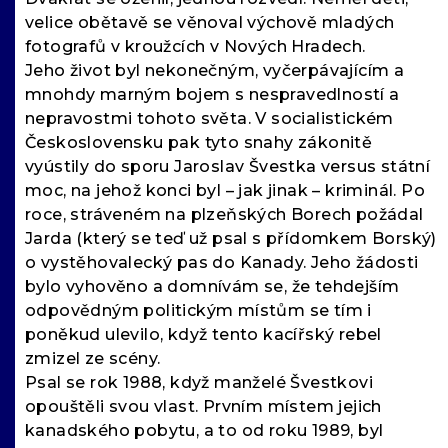
velice obětavě se věnoval výchově mladých
fotografů v kroužcích v Nových Hradech.
Jeho život byl nekonečným, vyčerpávajícím a
mnohdy marným bojem s nespravedlností a
nepravostmi tohoto světa. V socialistickém
Československu pak tyto snahy zákonitě
vyústily do sporu Jaroslav Švestka versus státní
moc, na jehož konci byl – jak jinak – kriminál. Po
roce, stráveném na plzeňských Borech požádal
Jarda (který se teď už psal s přídomkem Borský)
o vystěhovalecký pas do Kanady. Jeho žádosti
bylo vyhověno a domnívám se, že tehdejším
odpovědným politickým místům se tím i
poněkud ulevilo, když tento kacířský rebel
zmizel ze scény.
Psal se rok 1988, když manželé Švestkovi
opouštěli svou vlast. Prvním místem jejich
kanadského pobytu, a to od roku 1989, byl