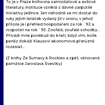
To je v Praze knihovna samizdatové a exilové
literatury, instituce vzniklá z dávné zarputilé
iniciativy jedince. Jen náhodně se mi dostal do
ruky jejich letáček vydaný již v únoru, v jehož
příloze je i přehled hospodaření za rok ´92 a
rozpočet na rok ´93. Zoufalé, zoufalé schodky…
Přivádí mne poněkud do křečí, když vím, kolik
peněz dokáží Klausovi ekonomové přerůzně
rozesrat...
(Z knihy Ze Šumavy k Rockies a zpět, věnované
památce Jaroslava Švestky.)