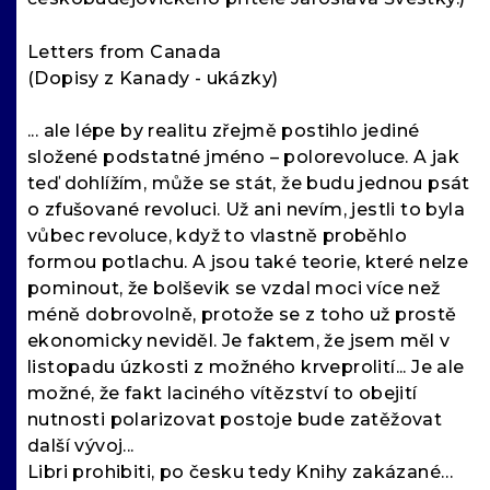
Letters from Canada
(Dopisy z Kanady - ukázky)
... ale lépe by realitu zřejmě postihlo jediné
složené podstatné jméno – polorevoluce. A jak
teď dohlížím, může se stát, že budu jednou psát
o zfušované revoluci. Už ani nevím, jestli to byla
vůbec revoluce, když to vlastně proběhlo
formou potlachu. A jsou také teorie, které nelze
pominout, že bolševik se vzdal moci více než
méně dobrovolně, protože se z toho už prostě
ekonomicky neviděl. Je faktem, že jsem měl v
listopadu úzkosti z možného krveprolití... Je ale
možné, že fakt laciného vítězství to obejití
nutnosti polarizovat postoje bude zatěžovat
další vývoj...
Libri prohibiti, po česku tedy Knihy zakázané…