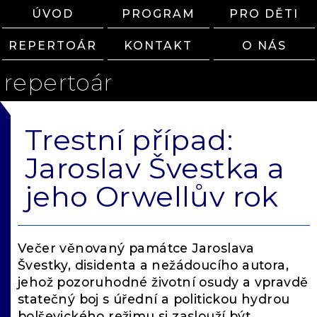
ÚVOD
PROGRAM
PRO DĚTI
REPERTOÁR
KONTAKT
O NÁS
repertoár
Trestní případ:
Jaroslav Švestka a
jeho Orwellův rok
Večer věnovaný památce Jaroslava
Švestky, disidenta a nežádoucího autora,
jehož pozoruhodné životní osudy a vpravdě
statečný boj s úřední a politickou hydrou
bolševického režimu si zaslouží být