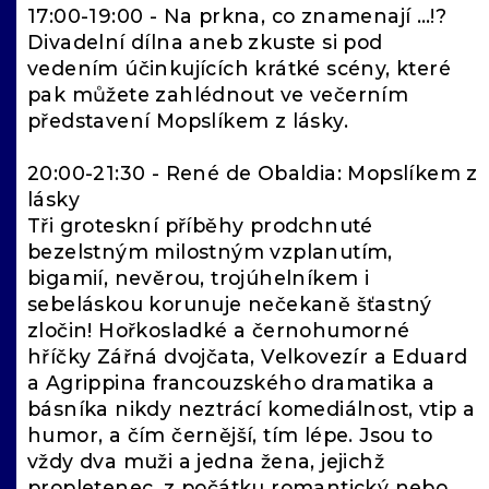
17:00-19:00 - Na prkna, co znamenají …!?
Divadelní dílna aneb zkuste si pod
vedením účinkujících krátké scény, které
pak můžete zahlédnout ve večerním
představení Mopslíkem z lásky.
20:00-21:30 - René de Obaldia: Mopslíkem z
lásky
Tři groteskní příběhy prodchnuté
bezelstným milostným vzplanutím,
bigamií, nevěrou, trojúhelníkem i
sebeláskou korunuje nečekaně šťastný
zločin! Hořkosladké a černohumorné
hříčky Zářná dvojčata, Velkovezír a Eduard
a Agrippina francouzského dramatika a
básníka nikdy neztrácí komediálnost, vtip a
humor, a čím černější, tím lépe. Jsou to
vždy dva muži a jedna žena, jejichž
propletenec, z počátku romantický nebo