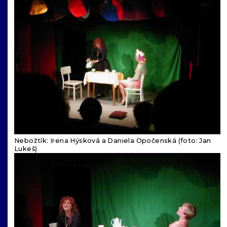
Nebožtík: Irena Hýsková a Daniela Opočenská (foto: Jan
Lukeš)