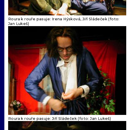
Roura k rouře pasuje: Irena Hýsková, Jiří Sládeček (foto:
Jan Lukeš)
Roura k rouře pasuje: Jiří Sládeček (foto: Jan Lukeš)