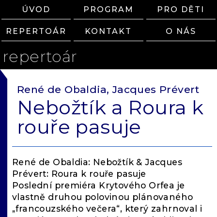
ÚVOD
PROGRAM
PRO DĚTI
REPERTOÁR
KONTAKT
O NÁS
repertoár
René de Obaldia, Jacques Prévert
Nebožtík a Roura k
rouře pasuje
René de Obaldia: Nebožtík & Jacques
Prévert: Roura k rouře pasuje
Poslední premiéra Krytového Orfea je
vlastně druhou polovinou plánovaného
„francouzského večera“, který zahrnoval i