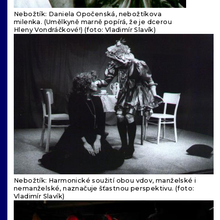
Nebožtík: Daniela Opočenská, nebožtíkova
milenka. (Umělkyně marně popírá, že je dcerou
Hleny Vondráčkové!) (foto: Vladimír Slavík)
Nebožtík: Harmonické soužití obou vdov, manželské i
nemanželské, naznačuje šťastnou perspektivu. (foto:
Vladimír Slavík)