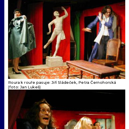
Roura k rouře pasuje: Jiří Sládeček, Petra Černohorská
(foto: Jan Lukeš)