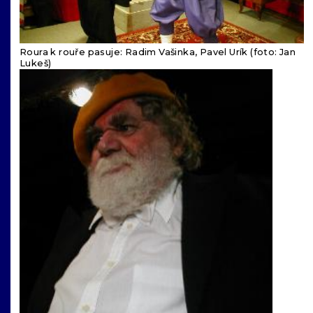
Roura k rouře pasuje: Radim Vašinka, Pavel Urík (foto: Jan
Lukeš)