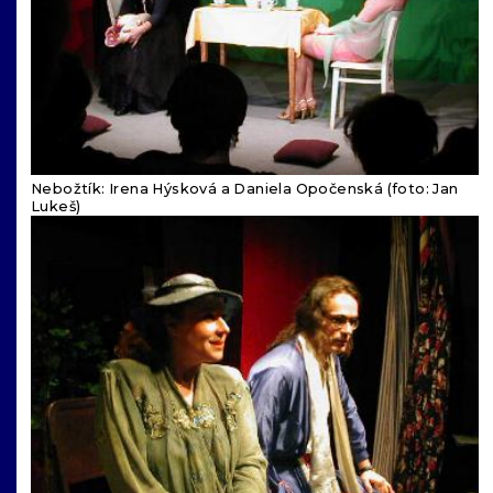
Nebožtík: Irena Hýsková a Daniela Opočenská (foto: Jan
Lukeš)