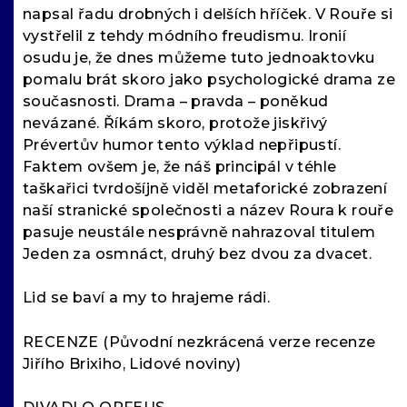
napsal řadu drobných i delších hříček. V Rouře si
vystřelil z tehdy módního freudismu. Ironií
osudu je, že dnes můžeme tuto jednoaktovku
pomalu brát skoro jako psychologické drama ze
současnosti. Drama – pravda – poněkud
nevázané. Říkám skoro, protože jiskřivý
Prévertův humor tento výklad nepřipustí.
Faktem ovšem je, že náš principál v téhle
taškařici tvrdošíjně viděl metaforické zobrazení
naší stranické společnosti a název Roura k rouře
pasuje neustále nesprávně nahrazoval titulem
Jeden za osmnáct, druhý bez dvou za dvacet.
Lid se baví a my to hrajeme rádi.
RECENZE (Původní nezkrácená verze recenze
Jiřího Brixiho, Lidové noviny)