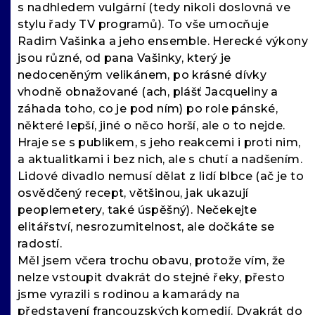
s nadhledem vulgární (tedy nikoli doslovná ve
stylu řady TV programů). To vše umocňuje
Radim Vašinka a jeho ensemble. Herecké výkony
jsou různé, od pana Vašinky, který je
nedoceněným velikánem, po krásné dívky
vhodně obnažované (ach, plášť Jacqueliny a
záhada toho, co je pod ním) po role pánské,
některé lepší, jiné o něco horší, ale o to nejde.
Hraje se s publikem, s jeho reakcemi i proti nim,
a aktualitkami i bez nich, ale s chutí a nadšením.
Lidové divadlo nemusí dělat z lidí blbce (ač je to
osvědčený recept, většinou, jak ukazují
peoplemetery, také úspěšný). Nečekejte
elitářství, nesrozumitelnost, ale dočkáte se
radostí.
Měl jsem včera trochu obavu, protože vím, že
nelze vstoupit dvakrát do stejné řeky, přesto
jsme vyrazili s rodinou a kamarády na
představení francouzských komedií. Dvakrát do