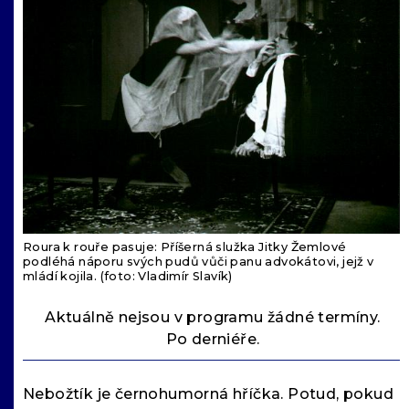
Roura k rouře pasuje: Příšerná služka Jitky Žemlové
podléhá náporu svých pudů vůči panu advokátovi, jejž v
mládí kojila. (foto: Vladimír Slavík)
Aktuálně nejsou v programu žádné termíny.
Po derniéře.
Nebožtík je černohumorná hříčka. Potud, pokud