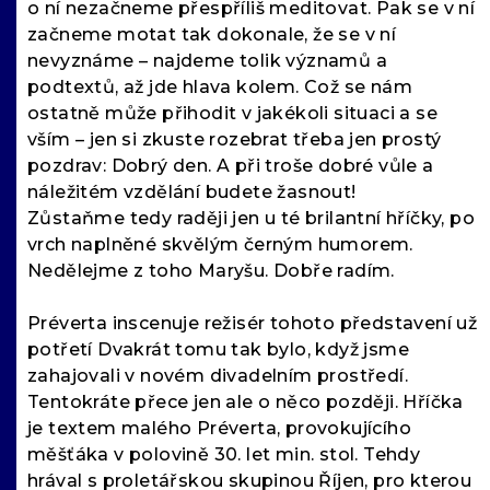
o ní nezačneme přespříliš meditovat. Pak se v ní
začneme motat tak dokonale, že se v ní
nevyznáme – najdeme tolik významů a
podtextů, až jde hlava kolem. Což se nám
ostatně může přihodit v jakékoli situaci a se
vším – jen si zkuste rozebrat třeba jen prostý
pozdrav: Dobrý den. A při troše dobré vůle a
náležitém vzdělání budete žasnout!
Zůstaňme tedy raději jen u té brilantní hříčky, po
vrch naplněné skvělým černým humorem.
Nedělejme z toho Maryšu. Dobře radím.
Préverta inscenuje režisér tohoto představení už
potřetí Dvakrát tomu tak bylo, když jsme
zahajovali v novém divadelním prostředí.
Tentokráte přece jen ale o něco později. Hříčka
je textem malého Préverta, provokujícího
měšťáka v polovině 30. let min. stol. Tehdy
hrával s proletářskou skupinou Říjen, pro kterou