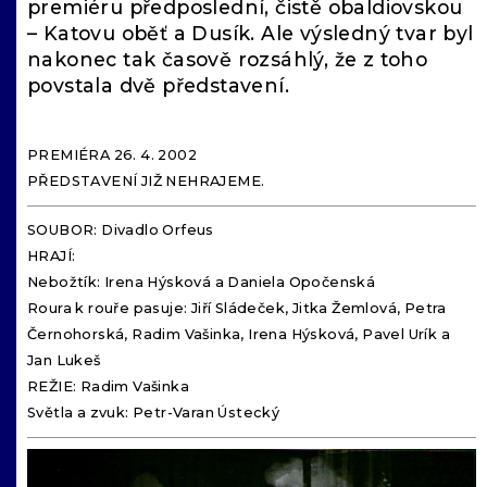
premiéru předposlední, čistě obaldiovskou
– Katovu oběť a Dusík. Ale výsledný tvar byl
nakonec tak časově rozsáhlý, že z toho
povstala dvě představení.
PREMIÉRA 26. 4. 2002
PŘEDSTAVENÍ JIŽ NEHRAJEME.
SOUBOR: Divadlo Orfeus
HRAJÍ:
Nebožtík: Irena Hýsková a Daniela Opočenská
Roura k rouře pasuje: Jiří Sládeček, Jitka Žemlová, Petra
Černohorská, Radim Vašinka, Irena Hýsková, Pavel Urík a
Jan Lukeš
REŽIE: Radim Vašinka
Světla a zvuk: Petr-Varan Ústecký