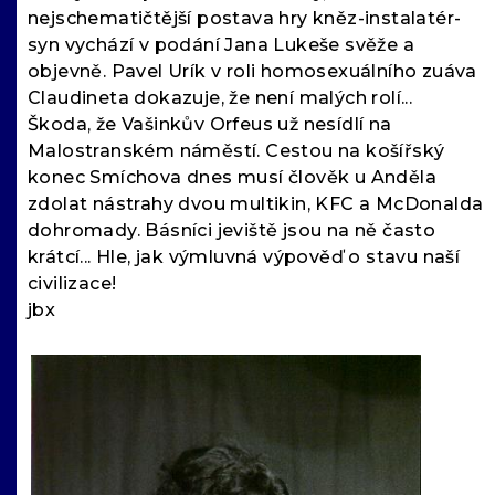
nejschematičtější postava hry kněz-instalatér-
syn vychází v podání Jana Lukeše svěže a
objevně. Pavel Urík v roli homosexuálního zuáva
Claudineta dokazuje, že není malých rolí...
Škoda, že Vašinkův Orfeus už nesídlí na
Malostranském náměstí. Cestou na košířský
konec Smíchova dnes musí člověk u Anděla
zdolat nástrahy dvou multikin, KFC a McDonalda
dohromady. Básníci jeviště jsou na ně často
krátcí... Hle, jak výmluvná výpověď o stavu naší
civilizace!
jbx