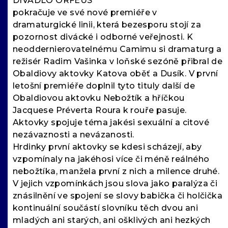
DIVADLO ORFEUS
pokračuje ve své nové premiéře v
dramaturgické linii, která bezesporu stojí za
pozornost divácké i odborné veřejnosti. K
neoddernierovatelnému Camimu si dramaturg a
režisér Radim Vašinka v loňské sezóně přibral de
Obaldiovy aktovky Katova oběť a Dusík. V první
letošní premiéře doplnil tyto tituly další de
Obaldiovou aktovku Nebožtík a hříčkou
Jacquese Préverta Roura k rouře pasuje.
Aktovky spojuje téma jakési sexuální a citové
nezávaznosti a nevázanosti.
Hrdinky první aktovky se kdesi scházejí, aby
vzpomínaly na jakéhosi více či méně reálného
nebožtíka, manžela první z nich a milence druhé.
V jejich vzpomínkách jsou slova jako paralýza či
znásilnění ve spojení se slovy babička či holčička
kontinuální součástí slovníku těch dvou ani
mladých ani starých, ani ošklivých ani hezkých