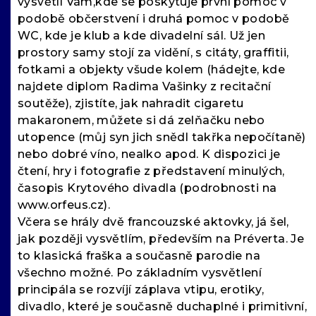
vysvětlí Vám,kde se poskytuje první pomoc v
podobě občerstvení i druhá pomoc v podobě
WC, kde je klub a kde divadelní sál. Už jen
prostory samy stojí za vidění, s citáty, graffitii,
fotkami a objekty všude kolem (hádejte, kde
najdete diplom Radima Vašinky z recitační
soutěže), zjistíte, jak nahradit cigaretu
makaronem, můžete si dá zelňačku nebo
utopence (můj syn jich snědl takřka nepočítaně)
nebo dobré víno, nealko apod. K dispozici je
čtení, hry i fotografie z představení minulých,
časopis Krytového divadla (podrobnosti na
www.orfeus.cz).
Včera se hrály dvě francouzské aktovky, já šel,
jak později vysvětlím, především na Préverta. Je
to klasická fraška a současně parodie na
všechno možné. Po základním vysvětlení
principála se rozvíjí záplava vtipu, erotiky,
divadlo, které je současně duchaplné i primitivní,