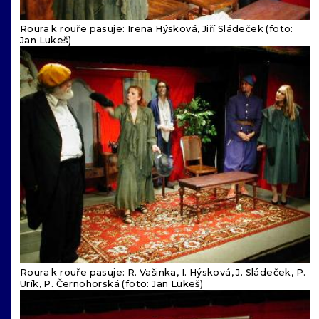
Roura k rouře pasuje: Irena Hýsková, Jiří Sládeček (foto:
Jan Lukeš)
Roura k rouře pasuje: R. Vašinka, I. Hýsková, J. Sládeček, P.
Urík, P. Černohorská (foto: Jan Lukeš)