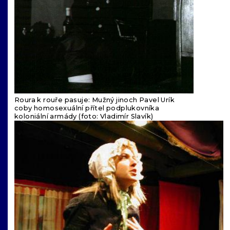
Roura k rouře pasuje: Mužný jinoch Pavel Urík
coby homosexuální přítel podplukovníka
koloniální armády (foto: Vladimír Slavík)