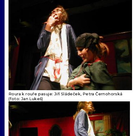
Roura k rouře pasuje: Jiří Sládeček, Petra Černohorská
(foto: Jan Lukeš)