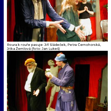
Roura k rouře pasuje: Jiří Sládeček, Petra Černohorská,
Jitka Žemlová (foto: Jan Lukeš)