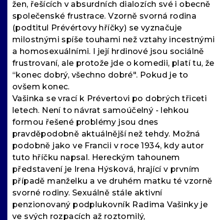
žen, řešících v absurdních dialozích své i obecně
společenské frustrace. Vzorně svorná rodina
(podtitul Prévértovy hříčky) se vyznačuje
milostnými spíše touhami než vztahy incestnými
a homosexuálními. I její hrdinové jsou sociálně
frustrovaní, ale protože jde o komedii, platí tu, že
“konec dobrý, všechno dobré". Pokud je to
ovšem konec.
Vašinka se vrací k Prévertovi po dobrých třiceti
letech. Není to návrat samoúčelný - lehkou
formou řešené problémy jsou dnes
pravděpodobně aktuálnější než tehdy. Možná
podobně jako ve Francii v roce 1934, kdy autor
tuto hříčku napsal. Hereckým tahounem
představení je Irena Hýsková, hrající v prvním
případě manželku a ve druhém matku té vzorně
svorné rodiny. Sexuálně stále aktivní
penzionovaný podplukovník Radima Vašinky je
ve svých rozpacích až roztomilý,