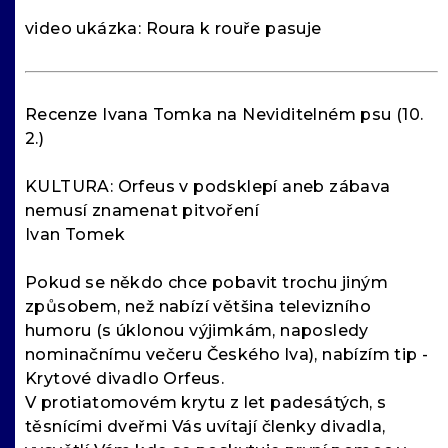
video ukázka: Roura k rouře pasuje
Recenze Ivana Tomka na Neviditelném psu (10.
2.)
KULTURA: Orfeus v podsklepí aneb zábava
nemusí znamenat pitvoření
Ivan Tomek
Pokud se někdo chce pobavit trochu jiným
způsobem, než nabízí většina televizního
humoru (s úklonou výjimkám, naposledy
nominačnímu večeru Českého lva), nabízím tip -
Krytové divadlo Orfeus.
V protiatomovém krytu z let padesátých, s
těsnícími dveřmi Vás uvítají členky divadla,