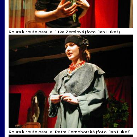
Roura k rouře pasuje: Jitka Žemlová (foto: Jan Lukeš)
Roura k rouře pasuje: Petra Černohorská (foto: Jan Lukeš)