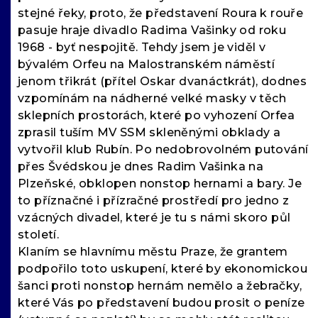
stejné řeky, proto, že představení Roura k rouře
pasuje hraje divadlo Radima Vašinky od roku
1968 - byť nespojitě. Tehdy jsem je viděl v
bývalém Orfeu na Malostranském náměstí
jenom třikrát (přítel Oskar dvanáctkrát), dodnes
vzpomínám na nádherné velké masky v těch
sklepních prostorách, které po vyhození Orfea
zprasil tuším MV SSM skleněnými obklady a
vytvořil klub Rubín. Po nedobrovolném putování
přes Švédskou je dnes Radim Vašinka na
Plzeňské, obklopen nonstop hernami a bary. Je
to příznačné i přízračné prostředí pro jedno z
vzácných divadel, které je tu s námi skoro půl
století.
Klaním se hlavnímu městu Praze, že grantem
podpořilo toto uskupení, které by ekonomickou
šanci proti nonstop hernám nemělo a žebračky,
které Vás po představení budou prosit o peníze