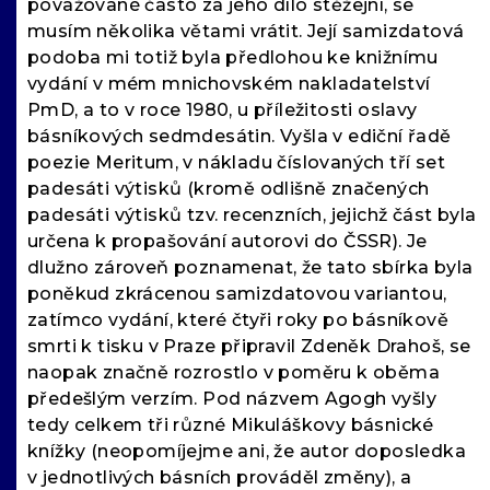
považované často za jeho dílo stěžejní, se
musím několika větami vrátit. Její samizdatová
podoba mi totiž byla předlohou ke knižnímu
vydání v mém mnichovském nakladatelství
PmD, a to v roce 1980, u příležitosti oslavy
básníkových sedmdesátin. Vyšla v ediční řadě
poezie Meritum, v nákladu číslovaných tří set
padesáti výtisků (kromě odlišně značených
padesáti výtisků tzv. recenzních, jejichž část byla
určena k propašování autorovi do ČSSR). Je
dlužno zároveň poznamenat, že tato sbírka byla
poněkud zkrácenou samizdatovou variantou,
zatímco vydání, které čtyři roky po básníkově
smrti k tisku v Praze připravil Zdeněk Drahoš, se
naopak značně rozrostlo v poměru k oběma
předešlým verzím. Pod názvem Agogh vyšly
tedy celkem tři různé Mikuláškovy básnické
knížky (neopomíjejme ani, že autor doposledka
v jednotlivých básních prováděl změny), a