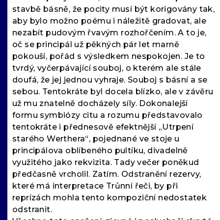
stavbě básně, že pocity musí být korigovány tak,
aby bylo možno poému i náležitě gradovat, ale
nezabít pudovým řvavým rozhořčením. A to je,
oč se principál už pěkných pár let marně
pokouší, pořád s výsledkem nespokojen. Je to
tvrdý, vyčerpávající souboj, o kterém ale stále
doufá, že jej jednou vyhraje. Souboj s básní a se
sebou. Tentokráte byl docela blízko, ale v závěru
už mu znatelně docházely síly. Dokonalejší
formu symbiózy citu a rozumu představovalo
tentokráte i přednesově efektnější „Utrpení
starého Werthera“, pojednané ve stoje u
principálova oblíbeného pultíku, divadelně
využitého jako rekvizita. Tady večer poněkud
předčasně vrcholil. Zatím. Odstranění rezervy,
které má interpretace Trůnní řeči, by při
reprízách mohla tento kompoziční nedostatek
odstranit.