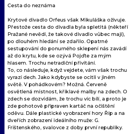
Cesta do neznáma
Krytové divadlo Orfeus však Mikuláška oživuje.
Přestože cesta do divadla byla spletitá (někteří
Pražané nevědí, že takové divadlo vůbec mají),
po dlouhém hledání se zdařilo. Opatrné
sestupování do ponurného sklepení nás zavádí
až do krytu, kde se ozývá Pojďte za mým
hlasem. Trochu netradiční přivítání.
To, co následuje, když vejdete, vám však trochu
vyrazí dech. Jako kdybyste se ocitli v jiném
světě. V pohádkovém? Možná. Červeně
osvětlená místnost, křiklavé malby na zdech. O
zdech se dozvídám, že trochu víc bílí, a proto je
zde pohotově připraven kartáč na očištění
oděvu. Dále plastické vyobrazení hory Říp a na
dveřích zobrazení ideálního muže: G.
Frištenského, svalovce z doby první republiky.