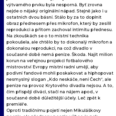
výtvarného prvku byla nesporná. Byť zrovna
nejde o nějaký originální nápad. Stejně jako i u
ostatních dvou básní. Stálo by za to doplnit
obraz přednesem přes mikrofon, který by zesílil
reprodukci a přitom zachoval intimitu přednesu.
Na zkouškách se o to místní technika
pokoušela, ale chtělo by to dokonalý mikrofon a
dokonalou reprodukci, na což divadlo v
současné době nemá peníze. Škoda. Najít milion
korun na veřejnou projekci fotbalového
mistrovství Evropy místní radní umějí, aby
podivní fandové mohli poskakovat a hiphopovat
nesmyslný slogan „Kdo neskáče, není Čech“, ale
peníze na provoz Krytového divadla nejsou. A to,
čím přispějí diváci, stačí na nájem apod., v
současné době důležitější účely. Leč zpět k
premiéře.
Oproti tradičnímu pojetí nejen Mikuláškovy