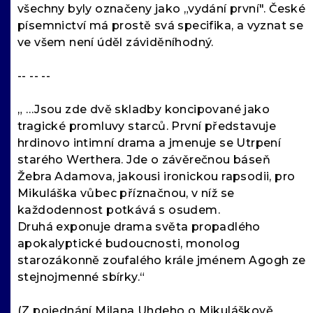
všechny byly označeny jako „vydání první". České
písemnictví má prostě svá specifika, a vyznat se
ve všem není úděl záviděníhodný.
-- -- --
„ …Jsou zde dvě skladby koncipované jako
tragické promluvy starců. První představuje
hrdinovo intimní drama a jmenuje se Utrpení
starého Werthera. Jde o závěrečnou báseň
Žebra Adamova, jakousi ironickou rapsodii, pro
Mikuláška vůbec příznačnou, v níž se
každodennost potkává s osudem.
Druhá exponuje drama světa propadlého
apokalyptické budoucnosti, monolog
starozákonně zoufalého krále jménem Agogh ze
stejnojmenné sbírky.“
(Z pojednání Milana Uhdeho o Mikuláškově