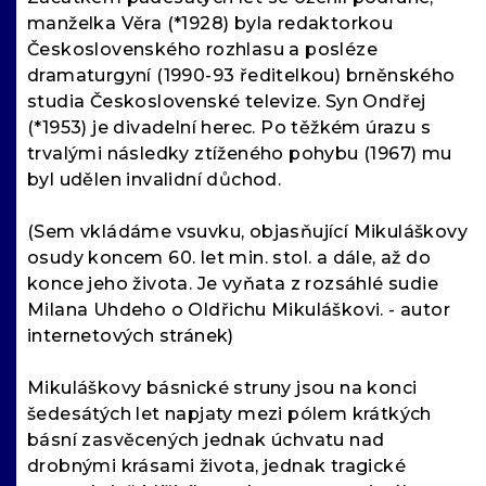
manželka Věra (*1928) byla redaktorkou
Československého rozhlasu a posléze
dramaturgyní (1990-93 ředitelkou) brněnského
studia Československé televize. Syn Ondřej
(*1953) je divadelní herec. Po těžkém úrazu s
trvalými následky ztíženého pohybu (1967) mu
byl udělen invalidní důchod.
(Sem vkládáme vsuvku, objasňující Mikuláškovy
osudy koncem 60. let min. stol. a dále, až do
konce jeho života. Je vyňata z rozsáhlé sudie
Milana Uhdeho o Oldřichu Mikuláškovi. - autor
internetových stránek)
Mikuláškovy básnické struny jsou na konci
šedesátých let napjaty mezi pólem krátkých
básní zasvěcených jednak úchvatu nad
drobnými krásami života, jednak tragické