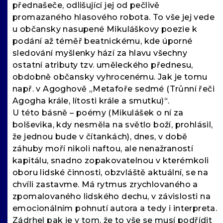
přednašeče, odlišující jej od pečlivě
promazaného hlasového robota. To vše jej vede
u občansky nasupené Mikuláškovy poezie k
podání až téměř beatnickému, kde úporné
sledování myšlenky hází za hlavu všechny
ostatní atributy tzv. uměleckého přednesu,
obdobně občansky vyhrocenému. Jak je tomu
např. v Agoghově „Metafoře sedmé (Trůnní řeči
Agogha krále, lítosti krále a smutku)“.
U této básně – poémy (Mikulášek o ní za
bolševika, kdy nesměla na světlo boží, prohlásil,
že jednou bude v čítankách), dnes, v době
záhuby moří nikoli naftou, ale nenažraností
kapitálu, snadno zopakovatelnou v kterémkoli
oboru lidské činnosti, obzvláště aktuální, se na
chvíli zastavme. Má rytmus zrychlovaného a
zpomalovaného lidského dechu, v závislosti na
emocionálním pohnutí autora a tedy i interpreta.
Zádrhel pak je v tom, že to vše se musí podřídit