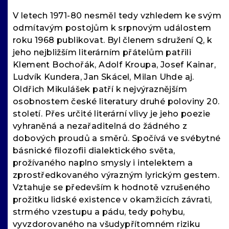
V letech 1971-80 nesměl tedy vzhledem ke svým
odmítavým postojům k srpnovým událostem
roku 1968 publikovat. Byl členem sdružení Q, k
jeho nejbližším literárním přátelům patřili
Klement Bochořák, Adolf Kroupa, Josef Kainar,
Ludvík Kundera, Jan Skácel, Milan Uhde aj.
Oldřich Mikulášek patří k nejvýraznějším
osobnostem české literatury druhé poloviny 20.
století. Přes určité literární vlivy je jeho poezie
vyhraněná a nezařaditelná do žádného z
dobových proudů a směrů. Spočívá ve svébytné
básnické filozofii dialektického světa,
prožívaného naplno smysly i intelektem a
zprostředkovaného výrazným lyrickým gestem.
Vztahuje se především k hodnotě vzrušeného
prožitku lidské existence v okamžicích závrati,
strmého vzestupu a pádu, tedy pohybu,
vyvzdorovaného na všudypřítomném riziku