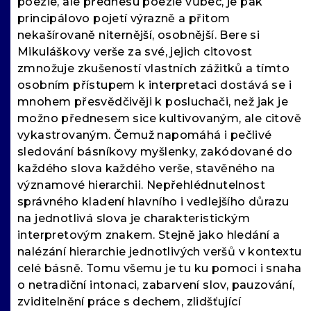
poezie, ale přednesu poezie vůbec, je pak
principálovo pojetí výrazně a přitom
nekašírovaně niternější, osobnější. Bere si
Mikuláškovy verše za své, jejich citovost
zmnožuje zkušeností vlastních zážitků a tímto
osobním přístupem k interpretaci dostává se i
mnohem přesvědčivěji k posluchači, než jak je
možno přednesem sice kultivovaným, ale citově
vykastrovaným. Čemuž napomáhá i pečlivé
sledování básníkovy myšlenky, zakódované do
každého slova každého verše, stavěného na
významové hierarchii. Nepřehlédnutelnost
správného kladení hlavního i vedlejšího důrazu
na jednotlivá slova je charakteristickým
interpretovým znakem. Stejně jako hledání a
nalézání hierarchie jednotlivých veršů v kontextu
celé básně. Tomu všemu je tu ku pomoci i snaha
o netradiční intonaci, zabarvení slov, pauzování,
zviditelnění práce s dechem, zlidšťující