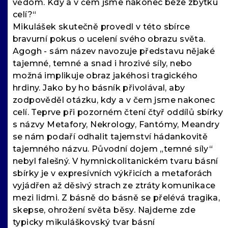
vědom. Kdy a v čem jsme nakonec beze zbytku
celí?“
Mikulášek skutečně provedl v této sbírce
bravurní pokus o ucelení svého obrazu světa.
Agogh - sám název navozuje představu nějaké
tajemné, temné a snad i hrozivé síly, nebo
možná implikuje obraz jakéhosi tragického
hrdiny. Jako by ho básník přivolával, aby
zodpověděl otázku, kdy a v čem jsme nakonec
celí. Teprve při pozorném čtení čtyř oddílů sbírky
s názvy Metafory, Nekrology, Fantómy, Meandry
se nám podaří odhalit tajemství hádankovitě
tajemného názvu. Původní dojem „temné síly“
nebyl falešný. V hymnickolitanickém tvaru básní
sbírky je v expresívních výkřicích a metaforách
vyjádřen až děsivý strach ze ztráty komunikace
mezi lidmi. Z básně do básně se přelévá tragika,
skepse, ohrožení světa běsy. Najdeme zde
typicky mikuláškovský tvar básní