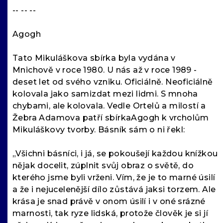
-- -- --
Agogh
Tato Mikuláškova sbírka byla vydána v
Mnichově v roce 1980. U nás až v roce 1989 -
deset let od svého vzniku. Oficiálně. Neoficiálně
kolovala jako samizdat mezi lidmi. S mnoha
chybami, ale kolovala. Vedle Ortelů a milostí a
Žebra Adamova patří sbírkaAgogh k vrcholům
Mikuláškovy tvorby. Básník sám o ni řekl:
„Všichni básníci, i já, se pokoušejí každou knížkou
nějak docelit, zúplnit svůj obraz o světě, do
kterého jsme byli vrženi. Vím, že je to marné úsilí
a že i nejucelenější dílo zůstává jaksi torzem. Ale
krása je snad právě v onom úsilí i v oné srázné
marnosti, tak ryze lidská, protože člověk je si jí