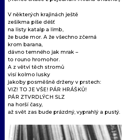
V některých krajinách ještě
zešikma píše déšť
na listy katalp a limb,
že bude mor. A že všechno zčerná
krom barana,
dávno temného jak mrak –
to rouno hromohor.
A z větví těch stromů
visí kolmo lusky
jakoby posměšně drženy v prstech:
VIZ! TO JE VŠE! PÁR HRÁŠKŮ!
PÁR ZTVRDLÝCH SLZ
na horší časy,
až svět zas bude prázdný, vyprahlý a pustý.