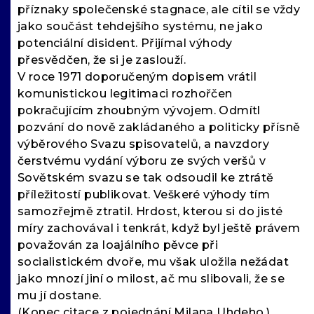
příznaky společenské stagnace, ale cítil se vždy
jako součást tehdejšího systému, ne jako
potenciální disident. Přijímal výhody
přesvědčen, že si je zaslouží.
V roce 1971 doporučeným dopisem vrátil
komunistickou legitimaci rozhořčen
pokračujícím zhoubným vývojem. Odmítl
pozvání do nově zakládaného a politicky přísně
výběrového Svazu spisovatelů, a navzdory
čerstvému vydání výboru ze svých veršů v
Sovětském svazu se tak odsoudil ke ztrátě
příležitostí publikovat. Veškeré výhody tím
samozřejmě ztratil. Hrdost, kterou si do jisté
míry zachovával i tenkrát, když byl ještě právem
považován za loajálního pěvce při
socialistickém dvoře, mu však uložila nežádat
jako mnozí jiní o milost, ač mu slibovali, že se
mu jí dostane.
(Konec citace z pojednání Milana Uhdeho.)