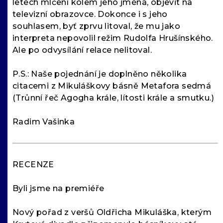
letech mlčení kolem jeho jména, objevit na
televizní obrazovce. Dokonce i s jeho
souhlasem, byť zprvu litoval, že mu jako
interpreta nepovolil režim Rudolfa Hrušínského.
Ale po odvysílání relace nelitoval.
P.S.: Naše pojednání je doplněno několika
citacemi z Mikuláškovy básně Metafora sedmá
(Trůnní řeč Agogha krále, lítosti krále a smutku.)
Radim Vašinka
RECENZE
Byli jsme na premiéře
Nový pořad z veršů Oldřicha Mikuláška, kterým