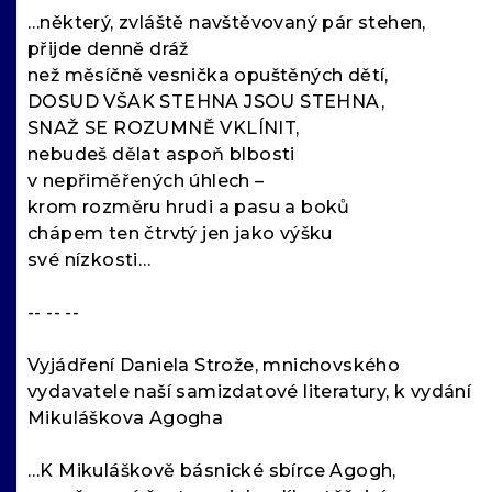
…některý, zvláště navštěvovaný pár stehen,
přijde denně dráž
než měsíčně vesnička opuštěných dětí,
DOSUD VŠAK STEHNA JSOU STEHNA,
SNAŽ SE ROZUMNĚ VKLÍNIT,
nebudeš dělat aspoň blbosti
v nepřiměřených úhlech –
krom rozměru hrudi a pasu a boků
chápem ten čtrvtý jen jako výšku
své nízkosti…
-- -- --
Vyjádření Daniela Strože, mnichovského
vydavatele naší samizdatové literatury, k vydání
Mikuláškova Agogha
…K Mikuláškově básnické sbírce Agogh,