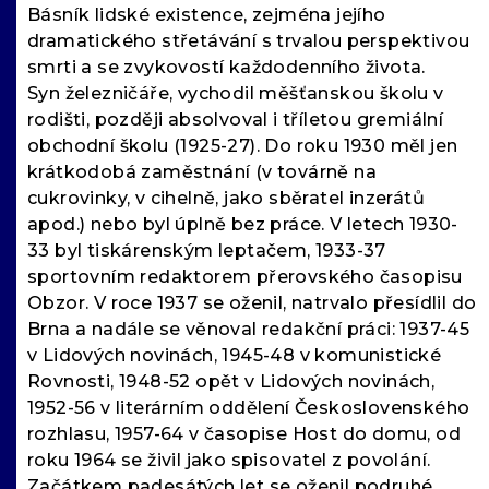
Básník lidské existence, zejména jejího
dramatického střetávání s trvalou perspektivou
smrti a se zvykovostí každodenního života.
Syn železničáře, vychodil měšťanskou školu v
rodišti, později absolvoval i tříletou gremiální
obchodní školu (1925-27). Do roku 1930 měl jen
krátkodobá zaměstnání (v továrně na
cukrovinky, v cihelně, jako sběratel inzerátů
apod.) nebo byl úplně bez práce. V letech 1930-
33 byl tiskárenským leptačem, 1933-37
sportovním redaktorem přerovského časopisu
Obzor. V roce 1937 se oženil, natrvalo přesídlil do
Brna a nadále se věnoval redakční práci: 1937-45
v Lidových novinách, 1945-48 v komunistické
Rovnosti, 1948-52 opět v Lidových novinách,
1952-56 v literárním oddělení Československého
rozhlasu, 1957-64 v časopise Host do domu, od
roku 1964 se živil jako spisovatel z povolání.
Začátkem padesátých let se oženil podruhé,