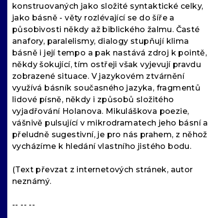
konstruovaných jako složité syntaktické celky,
jako básně - věty rozlévající se do šíře a
působivosti někdy až biblického žalmu. Časté
anafory, paralelismy, dialogy stupňují klima
básně i její tempo a pak nastává zdroj k pointě,
někdy šokující, tím ostřeji však vyjevují pravdu
zobrazené situace. V jazykovém ztvárnění
využívá básník současného jazyka, fragmentů
lidové písně, někdy i způsobů složitého
vyjadřování Holanova. Mikuláškova poezie,
vášnivě pulsující v mikrodramatech jeho básní a
přeludně sugestivní, je pro nás prahem, z něhož
vycházíme k hledání vlastního jistého bodu.
(Text převzat z internetových stránek, autor
neznámý.
-- -- --