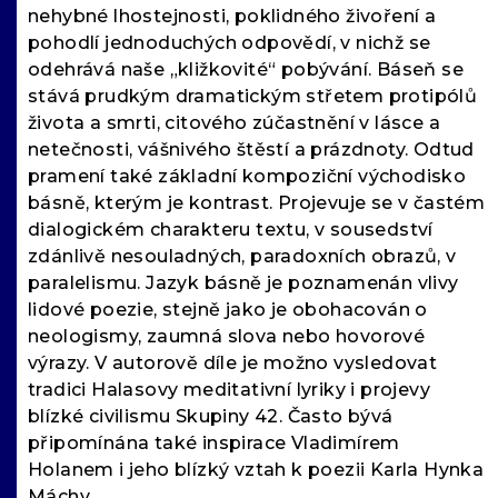
nehybné lhostejnosti, poklidného živoření a
pohodlí jednoduchých odpovědí, v nichž se
odehrává naše „kližkovité“ pobývání. Báseň se
stává prudkým dramatickým střetem protipólů
života a smrti, citového zúčastnění v lásce a
netečnosti, vášnivého štěstí a prázdnoty. Odtud
pramení také základní kompoziční východisko
básně, kterým je kontrast. Projevuje se v častém
dialogickém charakteru textu, v sousedství
zdánlivě nesouladných, paradoxních obrazů, v
paralelismu. Jazyk básně je poznamenán vlivy
lidové poezie, stejně jako je obohacován o
neologismy, zaumná slova nebo hovorové
výrazy. V autorově díle je možno vysledovat
tradici Halasovy meditativní lyriky i projevy
blízké civilismu Skupiny 42. Často bývá
připomínána také inspirace Vladimírem
Holanem i jeho blízký vztah k poezii Karla Hynka
Máchy.