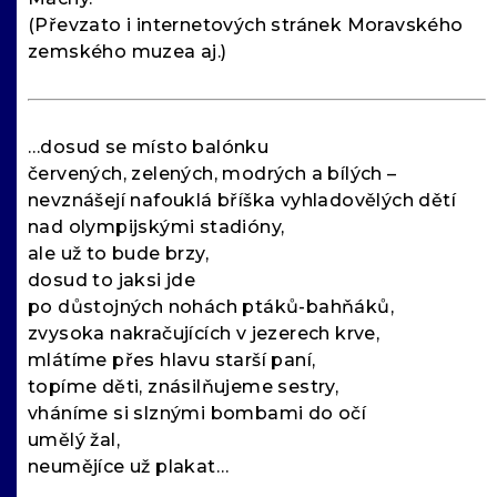
(Převzato i internetových stránek Moravského
zemského muzea aj.)
…dosud se místo balónku
červených, zelených, modrých a bílých –
nevznášejí nafouklá bříška vyhladovělých dětí
nad olympijskými stadióny,
ale už to bude brzy,
dosud to jaksi jde
po důstojných nohách ptáků-bahňáků,
zvysoka nakračujících v jezerech krve,
mlátíme přes hlavu starší paní,
topíme děti, znásilňujeme sestry,
vháníme si slznými bombami do očí
umělý žal,
neumějíce už plakat…