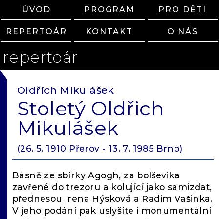
ÚVOD
PROGRAM
PRO DĚTI
REPERTOÁR
KONTAKT
O NÁS
repertoár
Oldřich Mikulášek
Stoletý Oldřich
Mikulášek
(26. 5. 1910 Přerov - 13. 7. 1985 Brno)
Básně ze sbírky Agogh, za bolševika
zavřené do trezoru a kolující jako samizdat,
přednesou Irena Hýsková a Radim Vašinka.
V jeho podání pak uslyšíte i monumentální