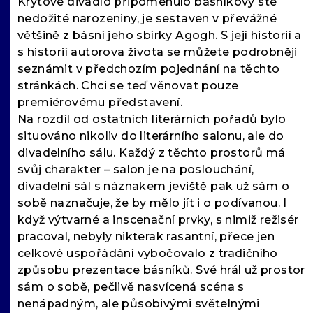
Krytové divadlo připomenulo básníkovy sté
nedožité narozeniny, je sestaven v převážné
většině z básní jeho sbírky Agogh. S její historií a
s historií autorova života se můžete podrobněji
seznámit v předchozím pojednání na těchto
stránkách. Chci se teď věnovat pouze
premiérovému představení.
Na rozdíl od ostatních literárních pořadů bylo
situováno nikoliv do literárního salonu, ale do
divadelního sálu. Každý z těchto prostorů má
svůj charakter – salon je na poslouchání,
divadelní sál s náznakem jeviště pak už sám o
sobě naznačuje, že by mělo jít i o podívanou. I
když výtvarné a inscenační prvky, s nimiž režisér
pracoval, nebyly nikterak rasantní, přece jen
celkové uspořádání vybočovalo z tradičního
způsobu prezentace básníků. Své hrál už prostor
sám o sobě, pečlivě nasvícená scéna s
nenápadným, ale působivými světelnými