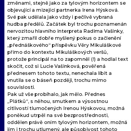
změnami, stejně jako za tylovým horizontem se
objevující a mizející partnerka Irena Hýsková.
Své pak udělala jako vždy i pečlivě vybraná
hudba předělů. Začátek byl trochu poznamenán
nervozitou hlavního interpreta Radima Vašinky,
který zmařil dobře myšlený pokus o začlenění
„přednáškového“ příspěvku Věry Mikuláškové
přímo do kontextu Mikuláškových veršů,
protože principál na to zapomněl (!) a hodlal text
skočit, což si Lucie Vašinková, pověřená
přednesem tohoto textu, nenechala líbit a
vnutila se o báseň později, trochu mimo
souvislosti.
Pak už vše probíhalo, jak mělo. Přednes
„Plátků“, s něhou, smutkem a výsostnou
citlivostí tlumočených Irenou Hýskovou, možná
poněkud utrpěl na své bezprostřednosti,
oddělen právě oním tylovým horizontem, možná
jím i trochu utlumený, ale působivost tohoto