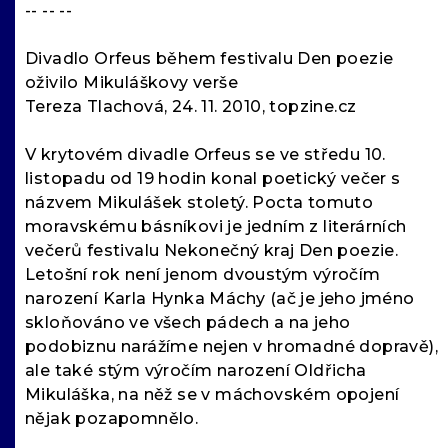
-- -- --
Divadlo Orfeus během festivalu Den poezie
oživilo Mikuláškovy verše
Tereza Tlachová, 24. 11. 2010, topzine.cz
V krytovém divadle Orfeus se ve středu 10.
listopadu od 19 hodin konal poetický večer s
názvem Mikulášek stoletý. Pocta tomuto
moravskému básníkovi je jedním z literárních
večerů festivalu Nekonečný kraj Den poezie.
Letošní rok není jenom dvoustým výročím
narození Karla Hynka Máchy (ač je jeho jméno
skloňováno ve všech pádech a na jeho
podobiznu narážíme nejen v hromadné dopravě),
ale také stým výročím narození Oldřicha
Mikuláška, na něž se v máchovském opojení
nějak pozapomnělo.