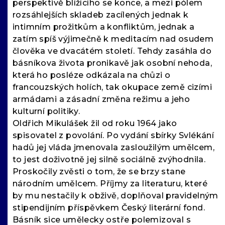
perspektivě blížícího se konce, a mezi pólem
rozsáhlejších skladeb zacílených jednak k
intimním prožitkům a konfliktům, jednak a
zatím spíš výjimečně k meditacím nad osudem
člověka ve dvacátém století. Tehdy zasáhla do
básníkova života pronikavě jak osobní nehoda,
která ho posléze odkázala na chůzi o
francouzských holích, tak okupace země cizími
armádami a zásadní změna režimu a jeho
kulturní politiky.
Oldřich Mikulášek žil od roku 1964 jako
spisovatel z povolání. Po vydání sbírky Svlékání
hadů jej vláda jmenovala zasloužilým umělcem,
to jest doživotně jej silně sociálně zvýhodnila.
Proskočily zvěsti o tom, že se brzy stane
národním umělcem. Příjmy za literaturu, které
by mu nestačily k obživě, doplňoval pravidelným
stipendijním příspěvkem Český literární fond.
Básník sice umělecky ostře polemizoval s