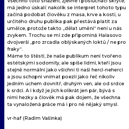
Všechno toto snažení, zjevné i posluchači skryté,
má jedno úskalí: nakolik se interpret tohoto typu
začíná podobat člověku z masa, krve a kostí, u
určitého druhu publika pak přestává platit za
umělce, protože takto „dělat umění“ není u nás
zvykem. Trochu se mi zde připomíná Halasovo
dvojverší „pro zrcadla oblýskaných loktů / ne pro
fraky“.
Máme to štěstí, že naše publikum není tvořeno
estétskými sodomity, ale spíše lidmi, kteří jsou
stejně normální jako všichni ti naši herci-neherci
a jsou schopni vnímat poezii jako řeč nikoliv
jedním uchem dovnitř, druhým ven, ale od srdce
k srdci. A i když je jich kolikrát jen pár, bývá s
nimi hezky a člověk má pak dojem, že všechna
ta vynaložená práce má i pro ně nějaký smysl.
vr-haf (Radim Vašinka)