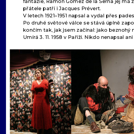
fantazie, Ramon Gomez de la Serna jej má z
přátele patří i Jacques Prévert.
V letech 1921–1951 napsal a vydal přes pades
Po druhé světové válce se stává úplně zapom
končím tak, jak jsem začínal: jako beznohý 
Umírá 3. 11. 1958 v Paříži. Nikdo nenapsal a