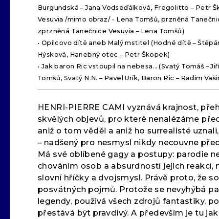
Burgundská – Jana Vodseďálková, Fregolitto – Petr 
Vesuvia /mimo obraz/ - Lena Tomšů, przněná Tanečni
zprzněná Tanečnice Vesuvia – Lena Tomšů)
• Opilcovo dítě aneb Malý mstitel (Hodné dítě – Štěp
Hýsková, Hanebný otec – Petr Škopek)
• Jak baron Ric vstoupil na nebesa… (Svatý Tomáš – Jiř
Tomšů, Svatý N.N. – Pavel Urík, Baron Ric – Radim Vaši
HENRI-PIERRE CAMI vyznává krajnost, přehán
skvělých objevů, pro které nenalézáme před 
aniž o tom věděl a aniž ho surrealisté uznal
– nadšený pro nesmysl nikdy necouvne pře
Má své oblíbené gagy a postupy: parodie ne
chováním osob a absurdností jejich reakcí, m
slovní hříčky a dvojsmysl. Právě proto, že 
posvátných pojmů. Protože se nevyhýbá pas
legendy, používá všech zdrojů fantastiky, 
přestává být pravdivý. A především je tu ja