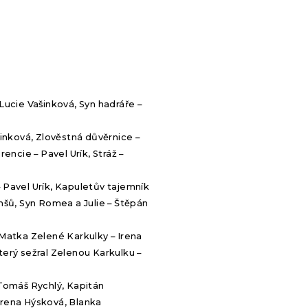
– Lucie Vašinková, Syn hadráře –
šinková, Zlověstná důvěrnice –
encie – Pavel Urík, Stráž –
 Pavel Urík, Kapuletův tajemník
mšů, Syn Romea a Julie – Štěpán
 Matka Zelené Karkulky – Irena
terý sežral Zelenou Karkulku –
 Tomáš Rychlý, Kapitán
Irena Hýsková, Blanka