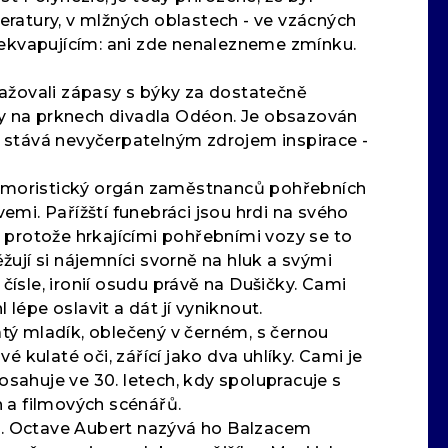
teratury, v mlžných oblastech - ve vzácných
překvapujícím: ani zde nenalezneme zmínku.
važovali zápasy s býky za dostatečně
oky na prknech divadla Odéon. Je obsazován
u stává nevyčerpatelným zdrojem inspirace -
a humoristický orgán zaměstnanců pohřebních
mi. Pařížští funebráci jsou hrdi na svého
 protože hrkajícími pohřebními vozy se to
ěžují si nájemníci svorně na hluk a svými
ísle, ironií osudu právě na Dušičky. Cami
l lépe oslavit a dát jí vyniknout.
latý mladík, oblečený v černém, s černou
 kulaté oči, zářící jako dva uhlíky. Cami je
osahuje ve 30. letech, kdy spolupracuje s
h a filmových scénářů.
stu. Octave Aubert nazývá ho Balzacem