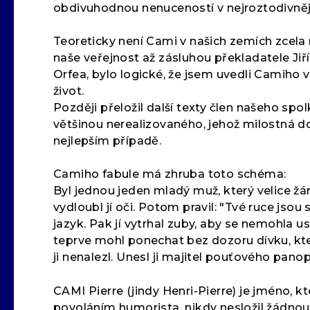
obdivuhodnou nenuceností v nejroztodivnějš
Teoreticky není Cami v našich zemích zcela n
naše veřejnost až zásluhou překladatele Jiří
Orfea, bylo logické, že jsem uvedli Camiho 
život.
Později přeložil další texty člen našeho spo
většinou nerealizovaného, jehož milostná 
nejlepším případě.
Camiho fabule má zhruba toto schéma:
Byl jednou jeden mladý muž, který velice žárli
vydloubl jí oči. Potom pravil: "Tvé ruce jsou 
jazyk. Pak jí vytrhal zuby, aby se nemohla u
teprve mohl ponechat bez dozoru dívku, kter
ji nenalezl. Unesl ji majitel pouťového panop
CAMI Pierre (jindy Henri-Pierre) je jméno, kt
povoláním humorista, nikdy nesložil žádnou