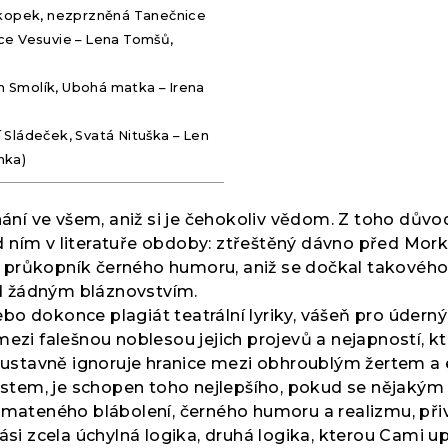
Škopek, nezprzněná Tanečnice
ce Vesuvie – Lena Tomšů,
án Smolík, Ubohá matka – Irena
í Sládeček, Svatá Nituška – Len
nka)
í ve všem, aniž si je čehokoliv vědom. Z toho důvodu
ním v literatuře obdoby: ztřeštěný dávno před Morkov
i, průkopník černého humoru, aniž se dočkal takového 
d žádným bláznovstvím.
bo dokonce plagiát teatrální lyriky, vášeň pro údern
ezi falešnou noblesou jejich projevů a nejapností, kte
soustavně ignoruje hranice mezi obhroublým žertem a e
tem, je schopen toho nejlepšího, pokud se nějakým z
pomateného blábolení, černého humoru a realizmu, při
kási zcela úchylná logika, druhá logika, kterou Cami 