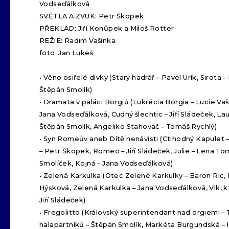
Vodseďálková
SVĚTLA A ZVUK: Petr Škopek
PŘEKLAD: Jiří Konůpek a Miloš Rotter
REŽIE: Radim Vašinka
foto: Jan Lukeš
• Věno osiřelé dívky (Starý hadrář – Pavel Urík, Sirota 
Štěpán Smolík)
• Dramata v paláci Borgiů (Lukrécia Borgia – Lucie Va
Jana Vodseďálková, Cudný šlechtic – Jiří Sládeček, Laur
Štěpán Smolík, Angeliko Stahovač – Tomáš Rychlý)
• Syn Romeův aneb Dítě nenávisti (Ctihodný Kapulet –
– Petr Škopek, Romeo – Jiří Sládeček, Julie – Lena To
Smolíček, Kojná – Jana Vodseďálková)
• Zelená Karkulka (Otec Zelené Karkulky – Baron Ric,
Hýsková, Zelená Karkulka – Jana Vodseďálková, Vlk, k
Jiří Sládeček)
• Fregolitto (Královský superintendant nad orgiemi –
halapartníků – Štěpán Smolík, Markéta Burgundská – 