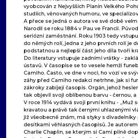
vyobcován z Nejvyšších Planin Velkého Pohoří
studiích, věnovaných humoru, ve specializo
A přece se jedná o autora ve své době velm
Narodil se roku 1884 v Pau ve Francii. Pův
seriózní zaměstnání. Roku 1903 tedy vstupuj
do němých rolí, jedna z jeho prvních rolí 
podstatnou a nejlepší část jeho díla tvoří kr
Do literatury vstupuje zadními vrátky - za
ústavů. V časopise se to vesele hemží funeb
Camiho. Často, ve dne v noci, ho vozí ve sv
záhy před Camiho redakcí netrhne, jak si fune
zákroky zabíjejí časopis. Orgán, jehož hesl
tak objevil svoji oblíbenou barvu - černou, a 
V roce 1914 vydává svoji první knihu - „Muž 
kravatou a právě tak černými uhlazenými vlas
již všeobecně znám, má styky s divadelníky a
desítkami věhlasných časopisů. Je autorem i
Charlie Chaplin, se kterým si Cami pilně d