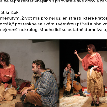
a nejreprezentativnějšího spisovatele své doby a zá
át knížek.
enutým. Život má pro něj už jen strasti, které krátce
mrzák,“ posteskne se svému věrnému příteli a obdivova
ni nejmenší nekrolog. Mnoho lidí se ostatně domnívalo,