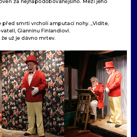
roveň za nejnapodobovanějšího. Mezi jeho
 před smrtí vrcholí amputací nohy. „Vidíte,
teli, Gianninu Finlandiovi.
 že už je dávno mrtev.