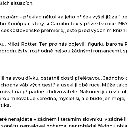
ích situacích.
eznám - překlad několika jeho hříček vyšel již za 1. r
ho Konůpka, který si Camiho texty přivezl v roce 1967
v československé premiéře, ještě před vydáním knižní
lku, Miloš Rotter. Ten pro nás objevil i figurku baro
dobrodružství rozhodně nejsou žádnými romancemi, 
l na svou dívku, ostatně dosti přelétavou. Jednoho dne 
schopny vábivých gest," a usekl jí obě ruce. Může také p
smívat na případné obdivovatele. Nakonec jí uřezal obě
ou miloval. Je šeredná, myslel si, ale bude jen moje,
tika.
eré nenajdete v žádném literárním slovníku, v žádné li
 sonátu, nemaloval nohama, neprobádal žádnou oblast 