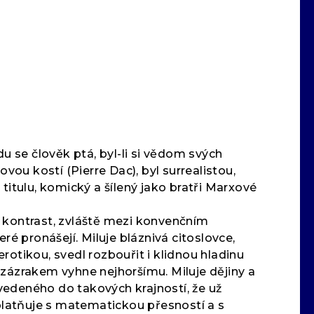
 se člověk ptá, byl-li si vědom svých
ou kostí (Pierre Dac), byl surrealistou,
titulu, komický a šílený jako bratři Marxové
ý kontrast, zvláště mezi konvenčním
ré pronášejí. Miluje bláznivá citoslovce,
rotikou, svedl rozbouřit i klidnou hladinu
ázrakem vyhne nejhoršímu. Miluje dějiny a
vedeného do takových krajností, že už
uplatňuje s matematickou přesností a s