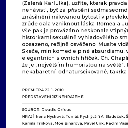
(Zelená Karlulka), uzříte, kterak pravda 
nenávistí, byť za přispění sedmasedm
znásilnění milovanou bytostí v převleku 
zrůdě dala vzniknout láska Romea a Ju
vše pak je provázáno neskonale vtipný
historkami sexuálně vyhladovělého sm
obsazeno, režijně osvěženo! Musíte vidě
Skeče, minikomedie plné absurdismu, 
elegantních slovních hříček. Ch. Chapl
že je „největším humoristou na světě“. 
nekabaretní, odnaturščikované, takřka
PREMIÉRA 22. 1. 2010
PŘEDSTAVENÍ JIŽ NEHRAJEME.
SOUBOR: Divadlo Orfeus
HRAJÍ: Irena Hýsková, Tomáš Rychlý, Jiří A. Sládeček,
Kamila Trnková, Moe Binarová, Pavel Urík, Radim Vaši