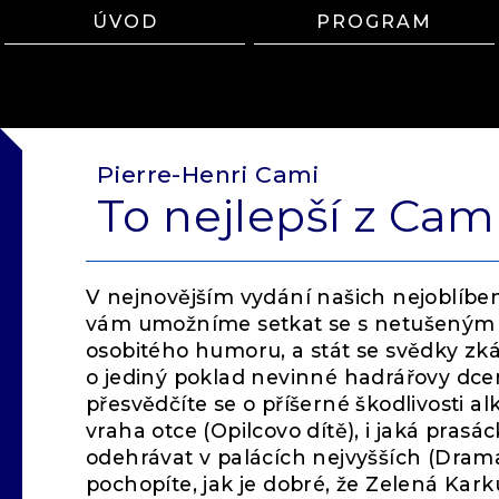
ÚVOD
PROGRAM
Pierre-Henri Cami
To nejlepší z Cam
V nejnovějším vydání našich nejoblíbe
vám umožníme setkat se s netušeným
osobitého humoru, a stát se svědky zká
o jediný poklad nevinné hadrářovy dcery
přesvědčíte se o příšerné škodlivosti alk
vraha otce (Opilcovo dítě), i jaká pra
odehrávat v palácích nejvyšších (Drama
pochopíte, jak je dobré, že Zelená Kar