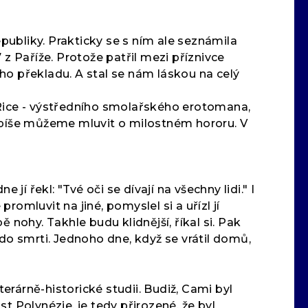
epubliky. Prakticky se s ním ale seznámila
 z Paříže. Protože patřil mezi příznivce
ho překladu. A stal se nám láskou na celý
na Rice - výstředního smolařského erotomana,
spíše můžeme mluvit o milostném hororu. V
jí řekl: "Tvé oči se dívají na všechny lidi." I
romluvit na jiné, pomyslel si a uřízl jí
 nohy. Takhle budu klidnější, říkal si. Pak
 do smrti. Jednoho dne, když se vrátil domů,
terárně-historické studii. Budiž, Cami byl
Polynézie, je tedy přirozené, že byl