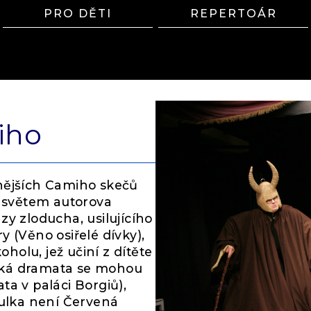
PRO DĚTI
REPERTOÁR
iho
nějších Camiho skečů
 světem autorova
zy zloducha, usilujícího
 (Věno osiřelé dívky),
oholu, jež učiní z dítěte
sácká dramata se mohou
ta v paláci Borgiů),
kulka není Červená