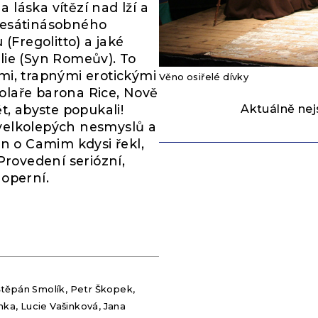
a láska vítězí nad lží a
desátinásobného
(Fregolitto) a jaké
lie (Syn Romeův). To
mi, trapnými erotickými
Věno osiřelé dívky
olaře barona Rice, Nově
Aktuálně nej
t, abyste popukali!
velkolepých nesmyslů a
in o Camim kdysi řekl,
Provedení seriózní,
 operní.
 Štěpán Smolík, Petr Škopek,
nka, Lucie Vašinková, Jana