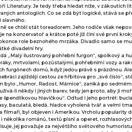
 Literatury. Je tedy třeba hledat níže, v zákoutích li
vaných antologiích. Co se zdá být logické, stává se 
i slavného.
odně se chtěl stát toreadorem. Jeho rodiče však nepo
e na konzervatoř a krátce poté již činí své první kr
je dokonce role beznohého mrzáka. Divadlo samo se m
átké divadelní hry.
kládá „Malý ilustrovaný pohřební furgon“, spolkový 
ráky, mrtvolami, pozůstalými, pohřebními vozy a rakve
ých furgónech domů, když jedou právě s prázdnou. Ale
bráci zajíždějí cestou ze hřbitova pro „své číslo“, st
em bylo „Humor, Radost, Márnice“, zaniká po sedmém č
užívá-li někdy i jiných barev, tedy jen proto, aby ji moh
se špendlíkovou hlavičkou“. Odtud i jeho portrét: buc
y, baculatá, bledá, hladce vyholená tvář a velmi tmavé
 filmaři, byl objeven i Amerikou. Vrcholu popularity d
 několika románů, textů písní a operet, rozhlasovýc
opisuje, jej považuje za největšího světového humori