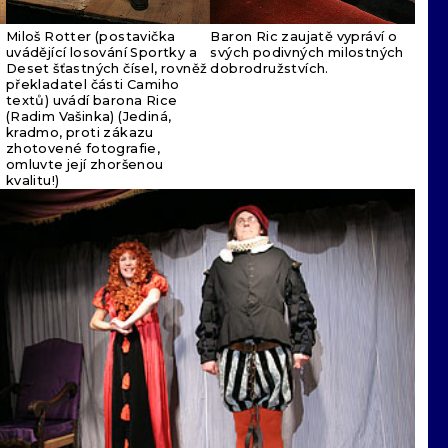
Miloš Rotter (postavička
Baron Ric zaujatě vypráví o
uvádějící losování Sportky a
svých podivných milostných
Deset šťastných čísel, rovněž
dobrodružstvích.
překladatel části Camiho
textů) uvádí barona Rice
(Radim Vašinka) (Jediná,
kradmo, proti zákazu
zhotovené fotografie,
omluvte její zhoršenou
kvalitu!)