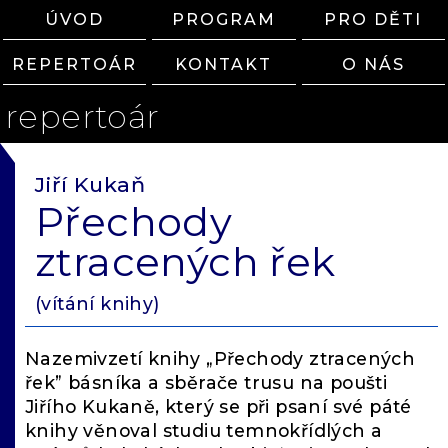
ÚVOD
PROGRAM
PRO DĚTI
REPERTOÁR
KONTAKT
O NÁS
repertoár
Jiří Kukaň
Přechody
ztracených řek
(vítání knihy)
Nazemivzetí knihy „Přechody ztracených
řek” básníka a sběrače trusu na poušti
Jiřího Kukaně, který se při psaní své páté
knihy věnoval studiu temnokřídlých a