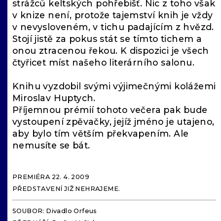
strážců keltských pohřebišť. Nic z toho však
v knize není, protože tajemství knih je vždy
v nevysloveném, v tichu padajícím z hvězd.
Stojí jistě za pokus stát se tímto tichem a
onou ztracenou řekou. K dispozici je všech
čtyřicet míst našeho literárního salonu.
Knihu vyzdobil svými výjimečnými kolážemi
Miroslav Huptych.
Příjemnou prémií tohoto večera pak bude
vystoupení zpěvačky, jejíž jméno je utajeno,
aby bylo tím větším překvapením. Ale
nemusíte se bát.
PREMIÉRA 22. 4. 2009
PŘEDSTAVENÍ JIŽ NEHRAJEME.
SOUBOR: Divadlo Orfeus