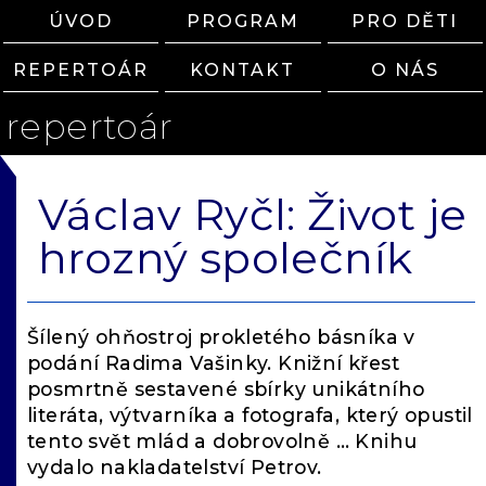
ÚVOD
PROGRAM
PRO DĚTI
REPERTOÁR
KONTAKT
O NÁS
repertoár
Václav Ryčl: Život je
hrozný společník
Šílený ohňostroj prokletého básníka v
podání Radima Vašinky. Knižní křest
posmrtně sestavené sbírky unikátního
literáta, výtvarníka a fotografa, který opustil
tento svět mlád a dobrovolně … Knihu
vydalo nakladatelství Petrov.