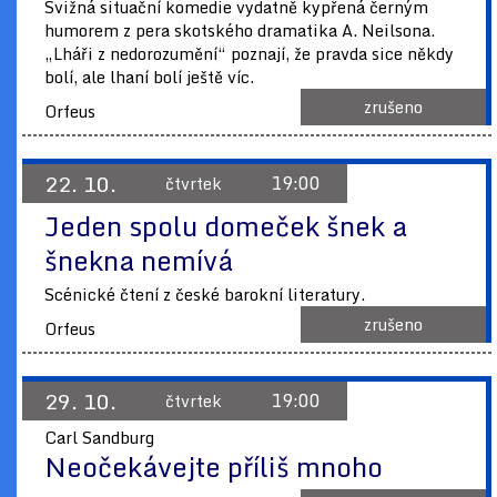
Svižná situační komedie vydatně kypřená černým
humorem z pera skotského dramatika A. Neilsona.
„Lháři z nedorozumění“ poznají, že pravda sice někdy
bolí, ale lhaní bolí ještě víc.
zrušeno
Orfeus
22. 10.
19:00
čtvrtek
Jeden spolu domeček šnek a
šnekna nemívá
Scénické čtení z české barokní literatury.
zrušeno
Orfeus
29. 10.
19:00
čtvrtek
Carl Sandburg
Neočekávejte příliš mnoho