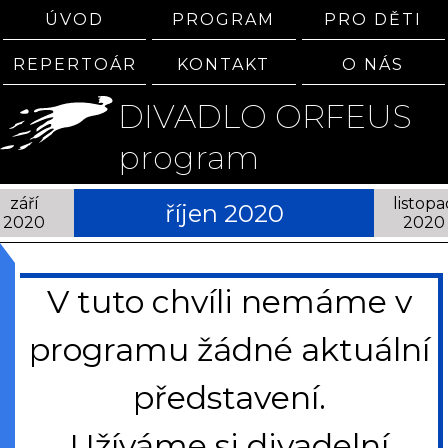
ÚVOD
PROGRAM
PRO DĚTI
REPERTOÁR
KONTAKT
O NÁS
DIVADLO ORFEUS
program
září
listopa
říjen 2020
2020
2020
V tuto chvíli nemáme v
programu žádné aktuální
představení.
Užíváme si divadelní