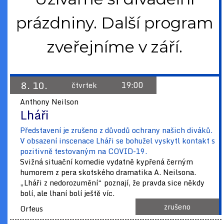
prázdniny. Další program
zveřejníme v září.
8. 10.
19:00
čtvrtek
Anthony Neilson
Lháři
Představení je zrušeno z důvodů ochrany našich diváků.
V obsazení inscenace Lháři se bohužel vyskytl kontakt s
pozitivně testovaným na COVID-19.
Svižná situační komedie vydatně kypřená černým
humorem z pera skotského dramatika A. Neilsona.
„Lháři z nedorozumění“ poznají, že pravda sice někdy
bolí, ale lhaní bolí ještě víc.
zrušeno
Orfeus