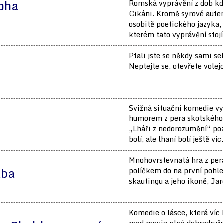
noha
Romská vyprávění z dob kd
Cikáni. Kromě syrové auten
osobitě poetického jazyka,
kterém tato vyprávění stojí
Ptali jste se někdy sami se
Neptejte se, otevřete volej
Svižná situační komedie v
humorem z pera skotského 
„Lháři z nedorozumění“ poz
bolí, ale lhaní bolí ještě víc
Mnohovrstevnatá hra z per
ába
políčkem do na první pohle
skautingu a jeho ikoně, Jar
Komedie o lásce, která víc 
road movie plná dobrodružs