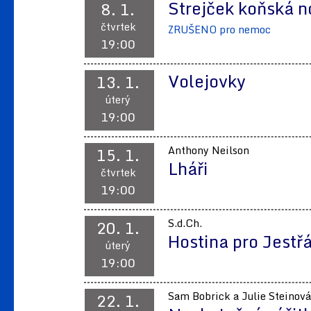
Strejček koňská 
8. 1.
čtvrtek
ZRUŠENO pro nemoc
19:00
Volejovky
13. 1.
úterý
19:00
15. 1.
Anthony Neilson
Lháři
čtvrtek
19:00
20. 1.
S.d.Ch.
Hostina pro Jestř
úterý
19:00
22. 1.
Sam Bobrick a Julie Steinová