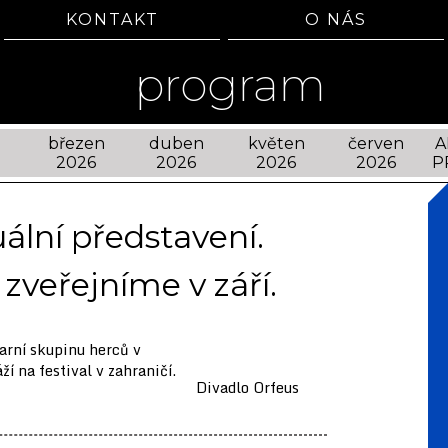
KONTAKT
O NÁS
program
březen
duben
květen
červen
A
2026
2026
2026
2026
P
lní představení.
zveřejníme v září.
zarní skupinu herců v
ží na festival v zahraničí.
Divadlo Orfeus