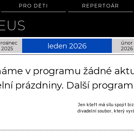
PRO DĚTI
REPERTOÁR
EUS
rosinec
únor
leden 2026
2025
2026
emáme v programu žádné aktuá
lní prázdniny. Další program 
Jen kšeft má sílu spojit bi
divadelní soubor, který vyrá