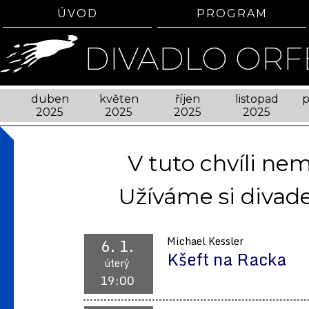
ÚVOD
PROGRAM
DIVADLO ORF
n
duben
květen
říjen
listopad
p
2025
2025
2025
2025
V tuto chvíli n
Užíváme si divade
6. 1.
Michael Kessler
Kšeft na Racka
úterý
19:00