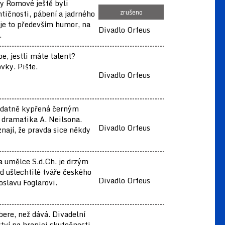
y Romové ještě byli
zrušeno
tičnosti, pábení a jadrného
 je to především humor, na
Divadlo Orfeus
.
be, jestli máte talent?
ovky. Pište.
Divadlo Orfeus
ydatně kypřená černým
dramatika A. Neilsona.
Divadlo Orfeus
nají, že pravda sice někdy
.
a umělce S.d.Ch. je drzým
d ušlechtilé tváře českého
Divadlo Orfeus
oslavu Foglarovi.
bere, než dává. Divadelní
tví na hranici skutečnosti