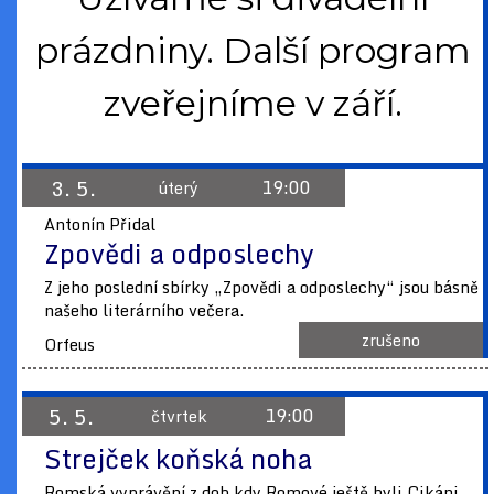
prázdniny. Další program
zveřejníme v září.
3. 5.
19:00
úterý
Antonín Přidal
Zpovědi a odposlechy
Z jeho poslední sbírky „Zpovědi a odposlechy“ jsou básně
našeho literárního večera.
zrušeno
Orfeus
5. 5.
19:00
čtvrtek
Strejček koňská noha
Romská vyprávění z dob kdy Romové ještě byli Cikáni.