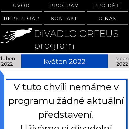
ÚVOD
PROGRAM
PRO DĚTI
REPERTOÁR
KONTAKT
O NÁS
DIVADLO ORFEUS
program
duben
srpen
květen 2022
2022
2022
V tuto chvíli nemáme v
programu žádné aktuální
představení.
Užíváme si divadelní