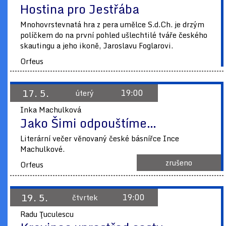
Hostina pro Jestřába
Mnohovrstevnatá hra z pera umělce S.d.Ch. je drzým
políčkem do na první pohled ušlechtilé tváře českého
skautingu a jeho ikoně, Jaroslavu Foglarovi.
Orfeus
17. 5.
19:00
úterý
Inka Machulková
Jako Šimi odpouštíme…
Literární večer věnovaný české básnířce Ince
Machulkové.
zrušeno
Orfeus
19. 5.
19:00
čtvrtek
Radu Ţuculescu