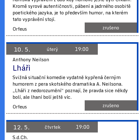
Kromě syrové autentičnosti, pábení a jadrného osobitě
poetického jazyka, je to především humor, na kterém
tato vyprávění stojí.
zrušeno
Orfeus
10. 5.
19:00
úterý
Anthony Neilson
Lháři
Svižná situační komedie vydatně kypřená černým
humorem z pera skotského dramatika A. Neilsona.
„Lháři z nedorozumění“ poznají, že pravda sice někdy
bolí, ale lhaní bolí ještě víc.
zrušeno
Orfeus
12. 5.
19:00
čtvrtek
S.d.Ch.