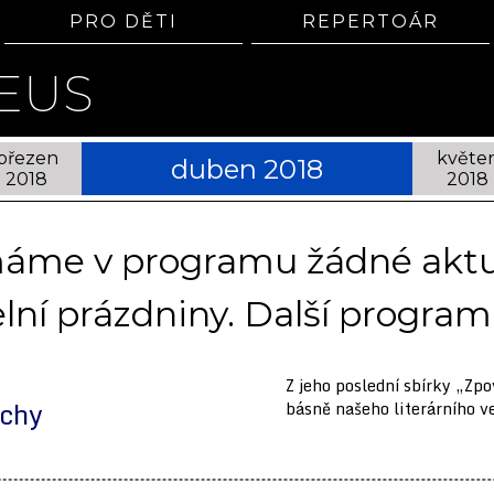
PRO DĚTI
REPERTOÁR
EUS
březen
květe
duben 2018
2018
2018
emáme v programu žádné aktuá
lní prázdniny. Další program 
Z jeho poslední sbírky „Zpo
echy
básně našeho literárního v