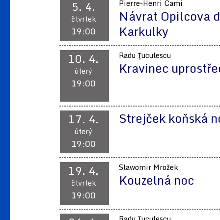
5. 4.
Pierre-Henri Cami
Návrat Opilcova d
čtvrtek
Karkulky
19:00
10. 4.
Radu Ţuculescu
Kravinec uprostře
úterý
19:00
Strejček koňská 
17. 4.
úterý
19:00
19. 4.
Slawomir Mrožek
Kouzelná noc
čtvrtek
19:00
Radu Ţuculescu