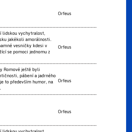
Orfeus
 lidskou vychytralost,
isku jakékoli amorálnosti.
znamné vesničky kdesi v
Orfeus
ažící se pomoci jednomu z
y Romové ještě byli
tičnosti, pábení a jadrného
Orfeus
 je to především humor, na
.
Orfeus
 lidskou vychytralost,