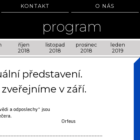
KONTAKT
O NÁS
program
n
říjen
listopad
prosinec
leden
2018
2018
2018
2019
lní představení.
zveřejníme v září.
vědi a odposlechy“ jsou
ečera.
Orfeus