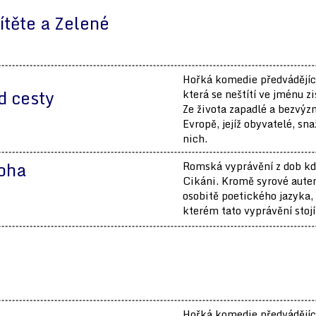
ítěte a Zelené
Hořká komedie předvádějící
d cesty
která se neštítí ve jménu z
Ze života zapadlé a bezvý
Evropě, jejíž obyvatelé, sn
nich.
noha
Romská vyprávění z dob kd
Cikáni. Kromě syrové auten
osobitě poetického jazyka,
kterém tato vyprávění stojí
Hořká komedie předvádějící