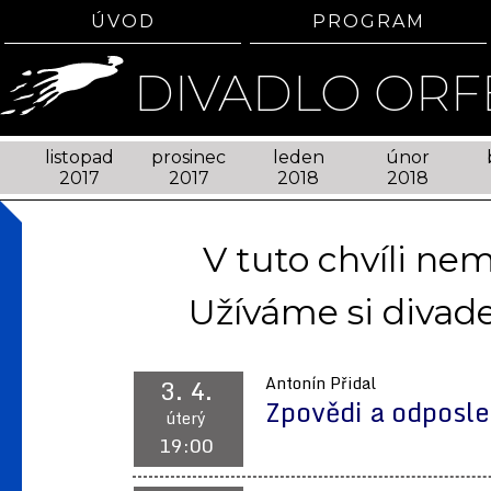
ÚVOD
PROGRAM
DIVADLO ORF
listopad
prosinec
leden
únor
2017
2017
2018
2018
V tuto chvíli n
Užíváme si divade
3. 4.
Antonín Přidal
Zpovědi a odposl
úterý
19:00