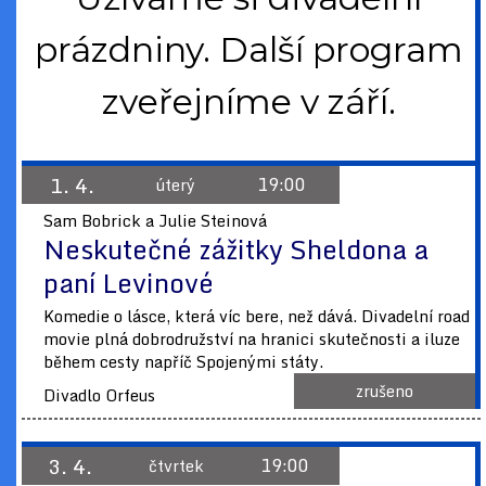
prázdniny. Další program
zveřejníme v září.
1. 4.
19:00
úterý
Sam Bobrick a Julie Steinová
Neskutečné zážitky Sheldona a
paní Levinové
Komedie o lásce, která víc bere, než dává. Divadelní road
movie plná dobrodružství na hranici skutečnosti a iluze
během cesty napříč Spojenými státy.
zrušeno
Divadlo Orfeus
3. 4.
19:00
čtvrtek