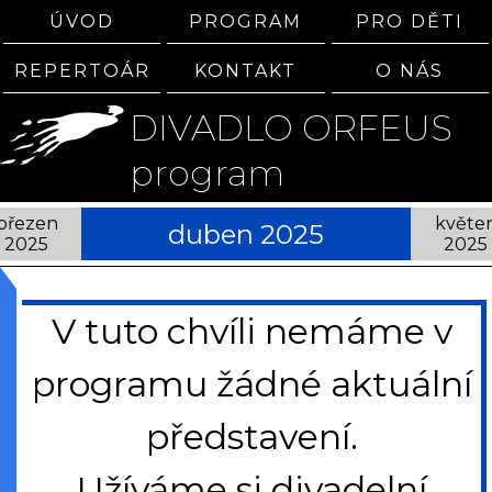
ÚVOD
PROGRAM
PRO DĚTI
REPERTOÁR
KONTAKT
O NÁS
DIVADLO ORFEUS
program
březen
květe
duben 2025
2025
2025
V tuto chvíli nemáme v
programu žádné aktuální
představení.
Užíváme si divadelní