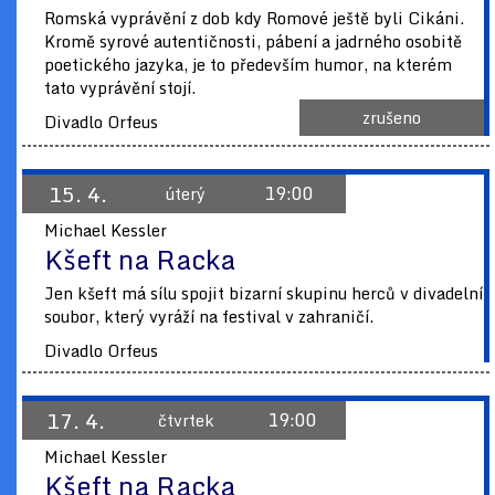
Romská vyprávění z dob kdy Romové ještě byli Cikáni.
Kromě syrové autentičnosti, pábení a jadrného osobitě
poetického jazyka, je to především humor, na kterém
tato vyprávění stojí.
zrušeno
Divadlo Orfeus
15. 4.
19:00
úterý
Michael Kessler
Kšeft na Racka
Jen kšeft má sílu spojit bizarní skupinu herců v divadelní
soubor, který vyráží na festival v zahraničí.
Divadlo Orfeus
17. 4.
19:00
čtvrtek
Michael Kessler
Kšeft na Racka