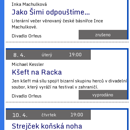
Inka Machulková
Jako Šimi odpouštíme…
Literární večer věnovaný české básnířce Ince
Machulkové.
zrušeno
Divadlo Orfeus
8. 4.
19:00
úterý
Michael Kessler
Kšeft na Racka
Jen kšeft má sílu spojit bizarní skupinu herců v divadelní
soubor, který vyráží na festival v zahraničí.
vyprodáno
Divadlo Orfeus
10. 4.
19:00
čtvrtek
Strejček koňská noha