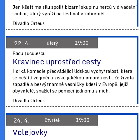
Jen kšeft má sílu spojit bizarní skupinu herců v divadelní
soubor, který vyráží na festival v zahraničí.
Divadlo Orfeus
22. 4.
19:00
úterý
Radu Ţuculescu
Kravinec uprostřed cesty
Hořká komedie předvádějící lidskou vychytralost, která
se neštítí ve jménu zisku jakékoli amorálnosti. Ze života
zapadlé a bezvýznamné vesničky kdesi v Evropě, jejíž
obyvatelé, snažící se pomoci jednomu z nich.
Divadlo Orfeus
24. 4.
19:00
čtvrtek
Volejovky