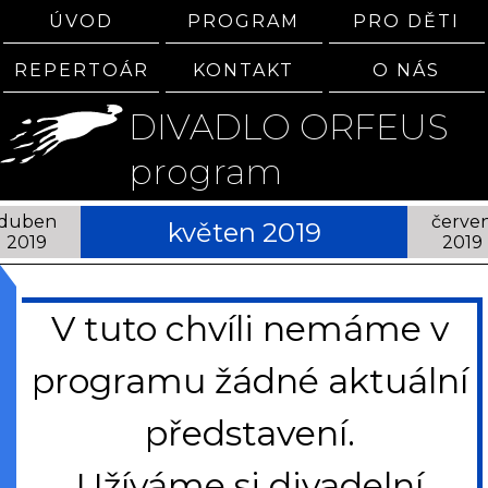
ÚVOD
PROGRAM
PRO DĚTI
REPERTOÁR
KONTAKT
O NÁS
DIVADLO ORFEUS
program
duben
červe
květen 2019
2019
2019
V tuto chvíli nemáme v
programu žádné aktuální
představení.
Užíváme si divadelní