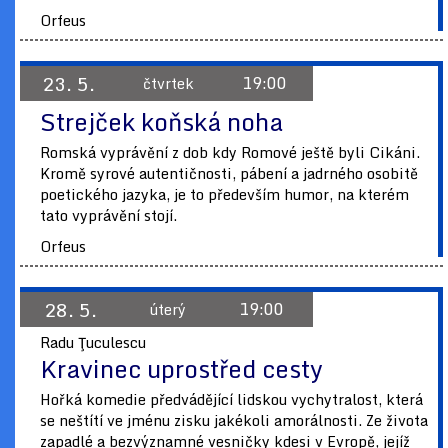
Orfeus
23. 5.
19:00
čtvrtek
Strejček koňská noha
Romská vyprávění z dob kdy Romové ještě byli Cikáni.
Kromě syrové autentičnosti, pábení a jadrného osobitě
poetického jazyka, je to především humor, na kterém
tato vyprávění stojí.
Orfeus
28. 5.
19:00
úterý
Radu Ţuculescu
Kravinec uprostřed cesty
Hořká komedie předvádějící lidskou vychytralost, která
se neštítí ve jménu zisku jakékoli amorálnosti. Ze života
zapadlé a bezvýznamné vesničky kdesi v Evropě, jejíž