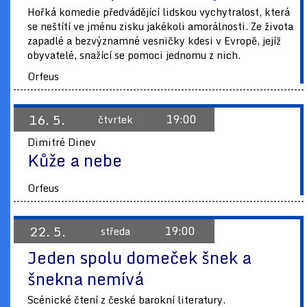
Hořká komedie předvádějící lidskou vychytralost, která
se neštítí ve jménu zisku jakékoli amorálnosti. Ze života
zapadlé a bezvýznamné vesničky kdesi v Evropě, jejíž
obyvatelé, snažící se pomoci jednomu z nich.
Orfeus
16. 5.
19:00
čtvrtek
Dimitré Dinev
Kůže a nebe
Orfeus
22. 5.
19:00
středa
Jeden spolu domeček šnek a
šnekna nemívá
Scénické čtení z české barokní literatury.