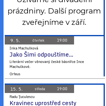
prázdniny. Další program
zveřejníme v září.
9. 5.
19:00
čtvrtek
Inka Machulková
Jako Šimi odpouštíme…
Literární večer věnovaný české básnířce Ince
Machulkové.
Orfeus
15. 5.
19:00
středa
Radu Ţuculescu
Kravinec uprostřed cesty