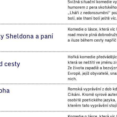
Svižná situační komedie v
humorem z pera skotského 
„Lháři z nedorozumění“ poz
bolí, ale lhaní bolí ještě víc
Komedie o lásce, která víc 
y Sheldona a paní
road movie plná dobrodružs
a iluze během cesty napříč
Hořká komedie předvádějící
d cesty
která se neštítí ve jménu z
Ze života zapadlé a bezvý
Evropě, jejíž obyvatelé, sn
nich.
noha
Romská vyprávění z dob kd
Cikáni. Kromě syrové auten
osobitě poetického jazyka,
kterém tato vyprávění stojí
Komedie o lásce, která víc 