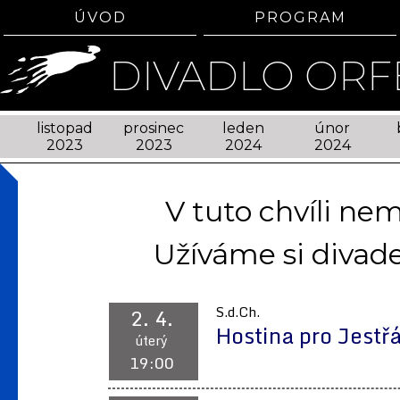
ÚVOD
PROGRAM
DIVADLO ORF
listopad
prosinec
leden
únor
2023
2023
2024
2024
V tuto chvíli n
Užíváme si divade
2. 4.
S.d.Ch.
Hostina pro Jestř
úterý
19:00