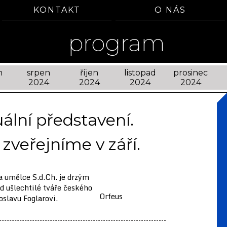
KONTAKT
O NÁS
program
n
srpen
říjen
listopad
prosinec
2024
2024
2024
2024
lní představení.
zveřejníme v září.
a umělce S.d.Ch. je drzým
d ušlechtilé tváře českého
Orfeus
oslavu Foglarovi.