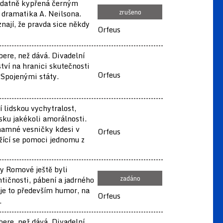
ydatně kypřená černým
zrušeno
dramatika A. Neilsona.
nají, že pravda sice někdy
Orfeus
.
bere, než dává. Divadelní
tví na hranici skutečnosti
Orfeus
 Spojenými státy.
 lidskou vychytralost,
isku jakékoli amorálnosti.
znamné vesničky kdesi v
Orfeus
ažící se pomoci jednomu z
y Romové ještě byli
zadáno
tičnosti, pábení a jadrného
 je to především humor, na
Orfeus
.
bere, než dává. Divadelní