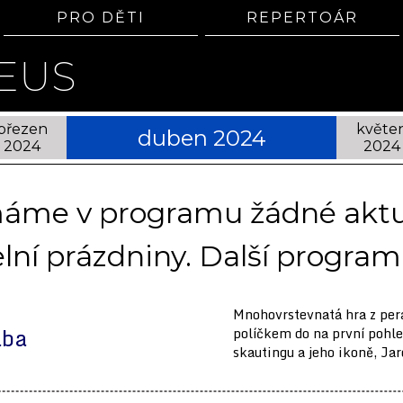
PRO DĚTI
REPERTOÁR
EUS
březen
květe
duben 2024
2024
2024
emáme v programu žádné aktuá
lní prázdniny. Další program 
Mnohovrstevnatá hra z per
ába
políčkem do na první pohle
skautingu a jeho ikoně, Jar