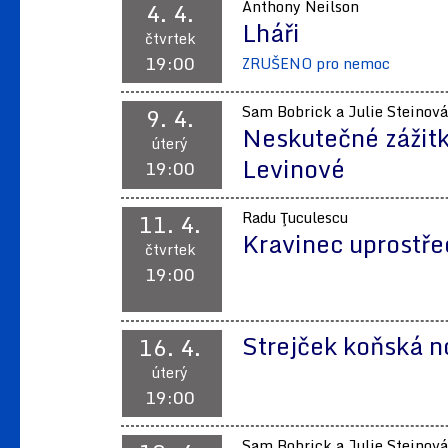
4. 4.
Anthony Neilson
Lháři
čtvrtek
19:00
ZRUŠENO pro nemoc
9. 4.
Sam Bobrick a Julie Steinová
Neskutečné zážitk
úterý
Levinové
19:00
11. 4.
Radu Ţuculescu
Kravinec uprostře
čtvrtek
19:00
Strejček koňská 
16. 4.
úterý
19:00
Sam Bobrick a Julie Steinová